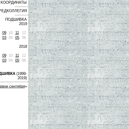
КООРДИНАТЫ
РЕДКОЛЛЕГИЯ
ПОДШИВКА
2019
09
10
11
12
03
04
05
06
2018
09
10
11
12
03
04
05
06
ДШИВКА
(1999-
2019)
рвое сентября
»