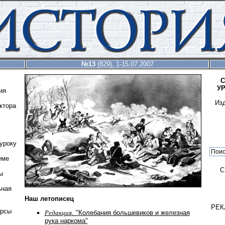
№13
(829), 1-15.07.2007
С
У
ия
Из
ктора
уроку
еме
С
ы
ьная
Наш летописец
РЕК
урсы
Редакция
. "Колебания большевиков и железная
рука наркома"