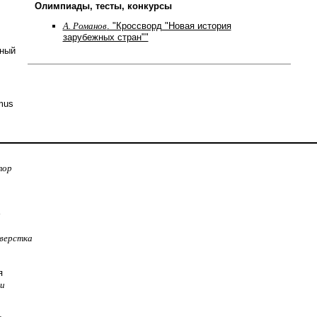
Олимпиады, тесты, конкурсы
А. Романов
. "Кроссворд "Новая история
зарубежных стран""
нный
mus
тор
:
верстка
я
 и