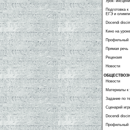
Урок- инсцен
Подготовка к
ЕГЭ и олимп
Docendi disci
Кино на урок
Профильный 
Прямая речь
Рецензия
Новости
ОБЩЕСТВОЗ
Новости
Материалы к 
Задание по т
Сценарий игр
Docendi disci
Профильный 