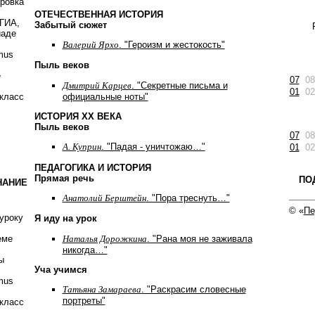
ировка
ОТЕЧЕСТВЕННАЯ ИСТОРИЯ
 ГИА,
Забытый сюжет
иаде
Валерий Ярхо
. "Героизм и жестокость"
mus
Пыль веков
е
07
08
Дмитрий Карцев
. "Cекретные письма и
01
02
официальные ноты"
класс
ИСТОРИЯ ХХ ВЕКА
Пыль веков
07
08
А. Куприн
. "Падая - уничтожаю…"
01
02
ПЕДАГОГИКА И ИСТОРИЯ
Прямая речь
ПО
НАНИЕ
Анатолий Берштейн
. "Пора треснуть…"
© «
Пе
уроку
Я иду на урок
Наталья Дорожкина
. "Рана моя не заживала
еме
никогда…"
ы
Уча учимся
mus
Татьяна Замараева
. "Раскрасим словесные
портреты"
класс