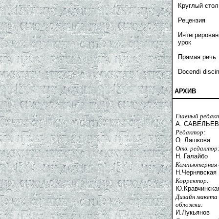
Круглый стол
Рецензия
Интегрирова
урок
Прямая речь
Docendi disci
АРХИВ
Главный редак
А. САВЕЛЬЕВ
Редактор:
О. Лашкова
Отв. редактор
Н. Галайбо
Компьютерная 
Н.Чернявская
Корректор:
Ю.Кравчинска
Дизайн макета
обложки:
И.Лукьянов