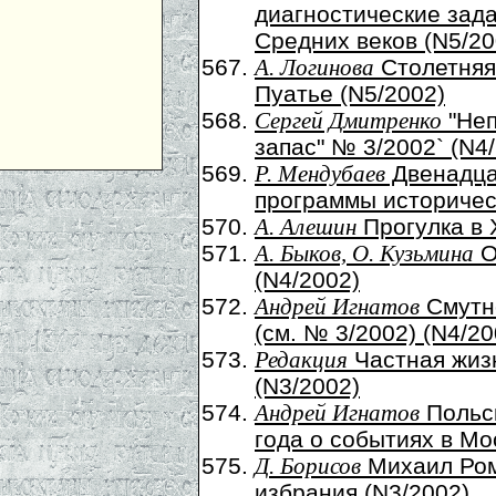
диагностические зада
Средних веков (N5/20
Столетняя
А. Логинова
Пуатье (N5/2002)
"Неп
Сергей Дмитренко
запас" № 3/2002` (N4
Двенадца
Р. Мендубаев
программы историческ
Прогулка в X
А. Алешин
О
А. Быков, О. Кузьмина
(N4/2002)
Смутн
Андрей Игнатов
(см. № 3/2002) (N4/20
Частная жиз
Редакция
(N3/2002)
Польск
Андрей Игнатов
года о событиях в Мо
Михаил Ром
Д. Борисов
избрания (N3/2002)