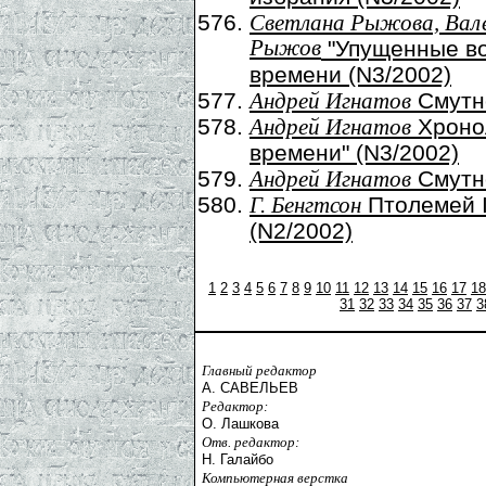
Светлана Рыжова, Вал
Рыжов
"Упущенные во
времени (N3/2002)
Cмутно
Андрей Игнатов
Хронол
Андрей Игнатов
времени" (N3/2002)
Смутно
Андрей Игнатов
Птолемей I
Г. Бенгтсон
(N2/2002)
1
2
3
4
5
6
7
8
9
10
11
12
13
14
15
16
17
18
31
32
33
34
35
36
37
3
Главный редактор
А. САВЕЛЬЕВ
Редактор:
О. Лашкова
Отв. редактор:
Н. Галайбо
Компьютерная верстка