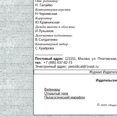
Отв. редактор:
Н. Галайбо
Компьютерная верстка
Н.Чернявская
Корректор:
Ю.Кравчинская
Дизайн макета и обложки:
И.Лукьянов
Допечатная подготовка:
В.Солдатенко
Компьютерный набор:
С.Храброва
Почтовый адрес
: 121151, Москва, ул. Платовская,
тел
.: +7 (495) 637-82-73
Электронный адрес:
periodical@1sept.ru
Журнал Издатель
Издательски
Вебинары
Открытый урок
Педагогический марафон
©
ООО «Издате