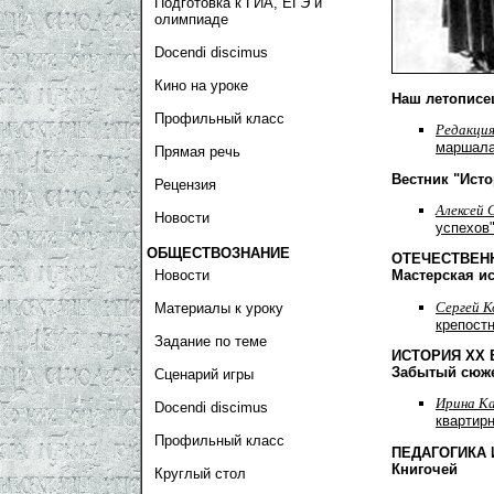
Подготовка к ГИА, ЕГЭ и
олимпиаде
Docendi discimus
Кино на уроке
Наш летописе
Профильный класс
Редакци
маршала
Прямая речь
Вестник "Ист
Рецензия
Алексей 
Новости
успехов
ОБЩЕСТВОЗНАНИЕ
ОТЕЧЕСТВЕН
Новости
Мастерская и
Сергей К
Материалы к уроку
крепостн
Задание по теме
ИСТОРИЯ ХХ 
Забытый сюж
Сценарий игры
Ирина К
Docendi discimus
квартир
Профильный класс
ПЕДАГОГИКА 
Книгочей
Круглый стол