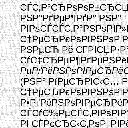
СЃС‚Р°СЂРѕРѕР±СЂСЏР
РЅР°РґРµР¶РґР° РЅР°
РІРѕСЃСЃС‚Р°РЅРѕРІР
С†РµСЂРєРѕРІРЅРѕРіРѕ
РЅРµСЋ Рё СЃРІСЏР·Р
СѓС‡СЂРµР¶РґРµРЅРёРµ
РµРґРёРЅРѕРІРµСЂРё
(РЅР° РїРµСЂРІС‹С… 
С†РµСЂРєРѕРІРЅРѕРіР
Р•РґРёРЅРѕРІРµСЂРёРµ
СЃСѓС‰РµСЃС‚РІРѕРІР
РІ СЃРєСЂС‹С‚РѕРј РІР