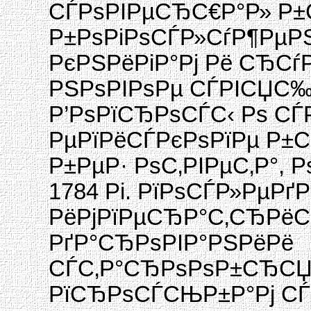
СЃРѕРІРµСЂС€Р°Р» Р±
Р±РѕРіРѕСЃР»СѓР¶РµРЅ
РєРЅРёРіР°Рј Рё СЂСѓ
РЅРѕРІРѕРµ СЃРІСЏС‰
Р’РѕРїСЂРѕСЃС‹ Рѕ СЃ
РµРїРёСЃРєРѕРїРµ Р±С
Р±РµР· РѕС‚РІРµС‚Р°, 
1784 Рі. РїРѕСЃР»РµР
РёРјРїРµСЂР°С‚СЂРёС
РґР°СЂРѕРІР°РЅРёРё
СЃС‚Р°СЂРѕРѕР±СЂСЏР
РїСЂРѕСЃСЊР±Р°Рј С