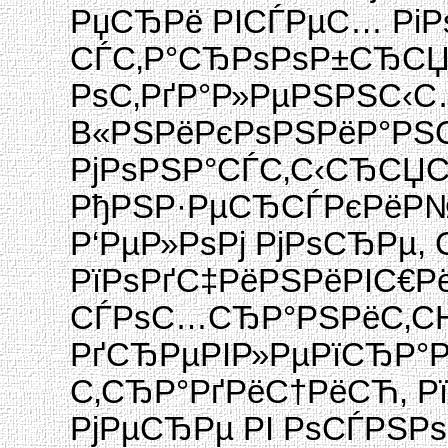
РџСЂРё РІСЃРµС… Рі
СЃС‚Р°СЂРѕРѕР±СЂСЏР
РѕС‚РґР°Р»РµРЅРЅС‹
В«РЅРёРєРѕРЅРёР°РЅ
РјРѕРЅР°СЃС‚С‹СЂСЏС
РђРЅР·РµСЂСЃРєРёР№ 
Р‘РµР»РѕРј РјРѕСЂРµ,
РїРѕРґС‡РёРЅРёРІС€Р
СЃРѕС…СЂР°РЅРёС‚С
РґСЂРµРІР»РµРїСЂР°Р
С‚СЂР°РґРёС†РёСЋ, 
РјРµСЂРµ РІ РѕСЃРЅР