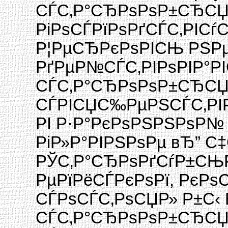
СЃС‚Р°СЂРѕРѕР±СЂСЏР
РіРѕСЃРїРѕРґСЃС‚РІС
Р¦РµСЂРєРѕРІСЊ РЅРµ 
РґРµР№СЃС‚РІРѕРІР°Р
СЃС‚Р°СЂРѕРѕР±СЂСЏ
СЃРІСЏС‰РµРЅСЃС‚РІР
РІ Р·Р°РєРѕРЅРЅРѕР№ 
РіР»Р°РІРЅРѕРµ вЂ” С‡
РЎС‚Р°СЂРѕРґСѓР±СЊР
РµРїРёСЃРєРѕРї, РєР
СЃРѕСЃС‚РѕСЏР» Р±С‹
СЃС‚Р°СЂРѕРѕР±СЂСЏР