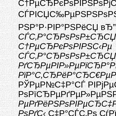
С†РµСЂРєРѕРІРЅРѕРјС
СЃРІСЏС‰РµРЅРЅРѕРЅР
РЅР°Р·РІР°РЅРёСЏ вЂ
СЃС‚Р°СЂРѕРѕР±СЂСЏР
С†РµСЂРєРѕРІРЅС‹Рµ
СЃС‚Р°СЂРѕРѕР±СЂСЏР
РґСЂРµРІР»РµРїСЂР°Р
РїР°С‚СЂРёР°СЂС€Рµ
РЎРµР№С‡Р°СЃ РІРјРµ
РѕРїСЂРµРґРµР»РµРЅ
РµРґРёРЅРѕРІРµСЂС‡
РѕРґС‹
С‡Р°СЃС‚Рѕ Сѓ