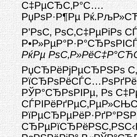
С‡РµСЂС‚Р°С….
РџРѕР·Р¶Рµ Рќ.РљР»СЋ
Р’РѕС‚ РѕС‚С‡РµРіРѕ 
Р•Р»РµР°Р·Р°СЂРѕРІС
РќРµ РѕС‚Р»РёС‡Р°СЋС
РџСЂРёРјРµСЂРЅРѕ С‚
РїСЂРѕРёСЃС…РѕРґРёР»Р
РЎР°СЂРѕРІРµ, Рѕ С‡Р
СЃРІРёРґРµС‚РµР»СЊС
РїРµСЂРµРёР·РґР°РЅР
СЂРµРїСЂРёРЅС‚РЅС‹Р