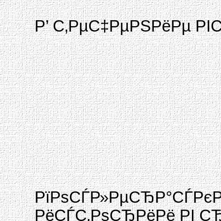
Р’ С‚РµС‡РµРЅРёРµ Р
РїРѕСЃР»РµСЂР°СЃР
РёСЃС‚РѕСЂРёРё РІ С