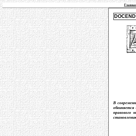
Главная
DOCENDI
В современн
обвиняется 
правового 
становлению