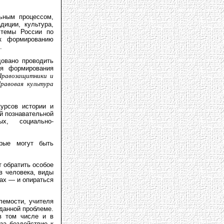
ьным процессом,
иции, культура,
стемы России по
 к формированию
.
довано проводить
ля формирования
Правозащитники и
авовая культура
курсов истории и
й познавательной
ых, социально-
орые могут быть
т обратить особое
в человека, виды
ах — и опираться
лемости, учителя
данной проблеме.
в том числе и в
за бездействие к