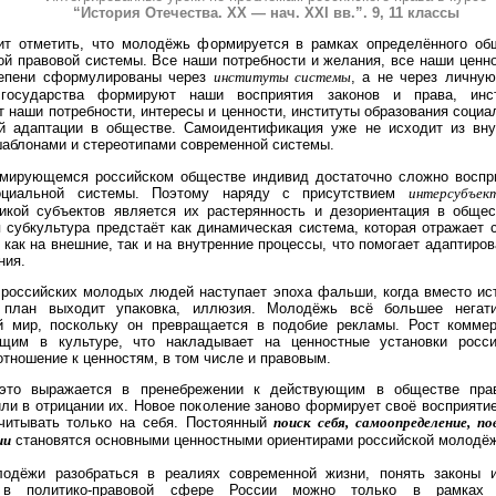
“История Отечества. ХХ — нач. ХХI вв.”. 9, 11 классы
ит отметить, что молодёжь формируется в рамках определённого об
й правовой системы. Все наши потребности и желания, все наши ценно
епени сформулированы через
институты системы
, а не через личну
 государства формируют наши восприятия законов и права, инс
 наши потребности, интересы и ценности, институты образования социа
й адаптации в обществе. Самоидентификация уже не исходит из внут
шаблонами и стереотипами современной системы.
мирующемся российском обществе индивид достаточно сложно воспри
оциальной системы. Поэтому наряду с присутствием
интерсубъек
тикой субъектов является их растерянность и дезориентация в обще
 субкультура предстаёт как динамическая система, которая отражает 
 как на внешние, так и на внутренние процессы, что помогает адаптиро
ния.
 российских молодых людей наступает эпоха фальши, когда вместо ис
 план выходит упаковка, иллюзия. Молодёжь всё большее негат
 мир, поскольку он превращается в подобие рекламы. Рост коммер
щим в культуре, что накладывает на ценностные установки росс
отношение к ценностям, в том числе и правовым.
это выражается в пренебрежении к действующим в обществе пра
ли в отрицании их. Новое поколение заново формирует своё восприятие
читывать только на себя. Постоянный
поиск себя, самоопределение, п
ии
становятся основными ценностными ориентирами российской молодё
одёжи разобраться в реалиях современной жизни, понять законы и
 в политико-правовой сфере России можно только в рамках с