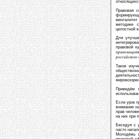
относящихся
Правовая с
формирующи
менталитет
методике с
целостной к
Для улучше
интегриров
правовой к
правозащитн
российского
Такое изуч
обществозна
деятельно
мировоззрен
Приведём 
использован
Если урок п
внимание н
прав челове
на них при 
Беседуя с 
часто натал
Молодёжь а
правовой с