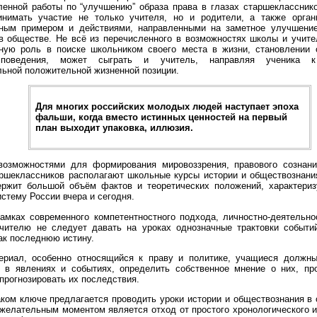
ленной работы по “улучшению” образа права в глазах старшекласснико
нимать участие не только учителя, но и родители, а также орган
ным примером и действиями, направленными на заметное улучшение
 в обществе. Не всё из перечисленного в возможностях школы и учите
ную роль в поиске школьником своего места в жизни, становлении 
поведения, может сыграть и учитель, направляя ученика 
льной положительной жизненной позиции.
Для многих российских молодых людей наступает эпоха
фальши, когда вместо истинных ценностей на первый
план выходит упаковка, иллюзия.
озможностями для формирования мировоззрения, правового сознани
аршеклассников располагают школьные курсы истории и обществознани
ержит большой объём фактов и теоретических положений, характери
стему России вчера и сегодня.
рамках современного компетентностного подхода, личностно-деятельно
учителю не следует давать на уроках однозначные трактовки событи
ак последнюю истину.
ериал, особенно относящийся к праву и политике, учащиеся должны
я в явлениях и событиях, определить собственное мнение о них, пр
прогнозировать их последствия.
ком ключе предлагается проводить уроки истории и обществознания в 
желательным моментом является отход от простого хронологического и