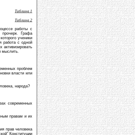
Таблица 1
Таблица 2
оцессе работы с
 прочерк. Графа
которого ученики
я работа с одной
х активизировать
и мыслить.
ременных проблем
новки власти или
ловека, народа?
азах современных
нным правам и их
ия прав человека
ской” Конституции