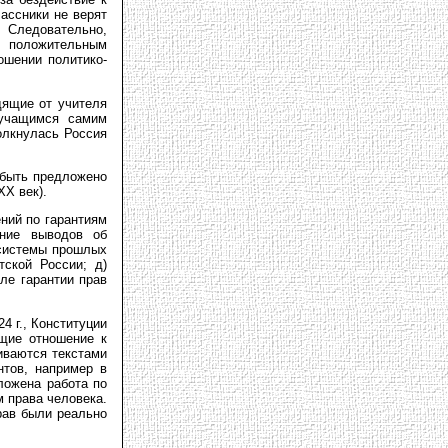
ассники не верят
. Следовательно,
к положительным
ошении политико-
дящие от учителя
 учащимся самим
олкнулась Россия
 быть предложено
ХХ век).
ний по гарантиям
ание выводов об
 системы прошлых
тской России; д)
ле гарантии прав
 г., Конституции
ющие отношение к
иваются текстами
нтов, например в
ложена работа по
 права человека.
рав были реально