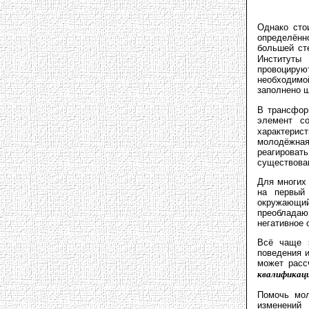
Однако сто
определённо
большей ст
Институты
провоцируют
необходимо
заполнено 
B трансфор
элемент с
характерис
молодёжная
реагировать
существова
Для многих
на первый
окружающий
преобладаю
негативное 
Всё чаще 
поведения и
может расс
квалификац
Помочь мол
изменений