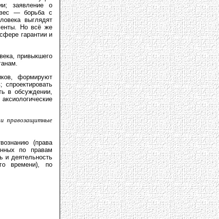
ии; заявление о
овес — борьба с
ловека выглядят
менты. Но всё же
сфере гарантии и
века, привыкшего
ганам.
иков, формируют
; спроектировать
ть в обсуждении,
аксиологические
 и правозащитные
вознанию (права
енных по правам
ь и деятельность
го времени), по