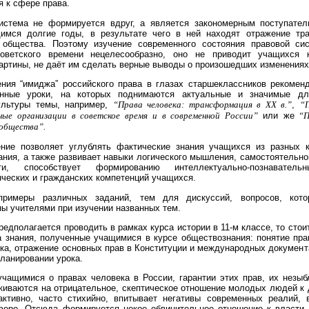
 к сфере права.
истема не формируется вдруг, а является закономерным поступател
мся долгие годы, в результате чего в ней находят отражение трад
 общества. Поэтому изучение современного состояния правовой си
оветского времени нецелесообразно, оно не приводит учащихся
артины, не даёт им сделать верные выводы о произошедших изменениях
ния “имиджа” российского права в глазах старшеклассников рекомен
анные уроки, на которых поднимаются актуальные и значимые д
ультуры темы, например,
“Права человека: трансформация в ХХ в.”
,
“
ые организации в советское время и в современной России”
или же
“Пр
 общества”.
ение позволяет углублять фактические знания учащихся из разных 
ния, а также развивает навыки логического мышления, самостоятельно
сти, способствует формированию интеллектуально-познавательн
ческих и гражданских компетенций учащихся.
примеры различных заданий, тем для дискуссий, вопросов, кот
ы учителями при изучении названных тем.
редполагается проводить в рамках курса истории в 11-м классе, то стои
а знания, полученные учащимися в курсе обществознания: понятие пра
ка, отражение основных прав в Конституции и международных документ
планировании урока.
учащимися о правах человека в России, гарантии этих прав, их незыб
киваются на отрицательное, скептическое отношение молодых людей к 
ктивно, часто стихийно, впитывает негативы современных реалий, 
фере. Отсюда формируется некое обвинительное отношение к власти 