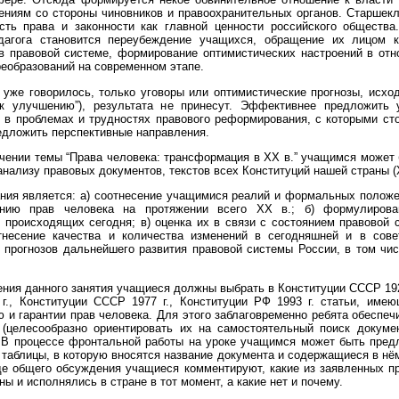
ениям со стороны чиновников и правоохранительных органов. Старшекл
сть права и законности как главной ценности российского общества
дагога становится переубеждение учащихся, обращение их лицом 
в правовой системе, формирование оптимистических настроений в отн
еобразований на современном этапе.
 уже говорилось, только уговоры или оптимистические прогнозы, исхо
 к улучшению”), результата не принесут. Эффективнее предложить
я в проблемах и трудностях правового реформирования, с которыми ст
едложить перспективные направления.
учении темы “Права человека: трансформация в ХХ в.” учащимся может
анализу правовых документов, текстов всех Конституций нашей страны (
ния является: а) соотнесение учащимися реалий и формальных положе
ению прав человека на протяжении всего ХХ в.; б) формулиров
, происходящих сегодня; в) оценка их в связи с состоянием правовой
отнесение качества и количества изменений в сегодняшней и в сове
 прогнозов дальнейшего развития правовой системы России, в том чис
ния данного занятия учащиеся должны выбрать в Конституции СССР 1924
г., Конституции СССР 1977 г., Конституции РФ 1993 г. статьи, име
 и гарантии прав человека. Для этого заблаговременно ребята обеспеч
 (целесообразно ориентировать их на самостоятельный поиск докуме
. В процессе фронтальной работы на уроке учащимся может быть пред
таблицы, в которую вносятся название документа и содержащиеся в нём
де общего обсуждения учащиеся комментируют, какие из заявленных п
ны и исполнялись в стране в тот момент, а какие нет и почему.