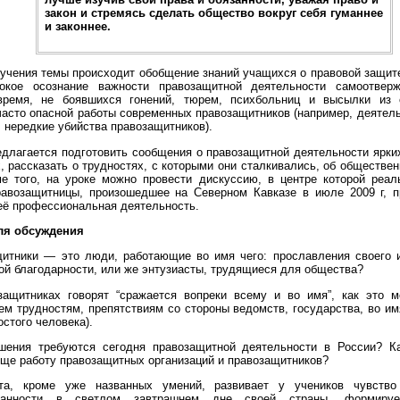
закон и стремясь сделать общество вокруг себя гуманнее
и законнее.
учения темы происходит обобщение знаний учащихся о правовой защите
окое осознание важности правозащитной деятельности самоотве
время, не боявшихся гонений, тюрем, психбольниц и высылки из 
часто опасной работы современных правозащитников (например, деятель
 нередкие убийства правозащитников).
едлагается подготовить сообщения о правозащитной деятельности ярки
, рассказать о трудностях, с которыми они сталкивались, об обществе
ме того, на уроке можно провести дискуссию, в центре которой реа
равозащитницы, произошедшее на Северном Кавказе в июле 2009 г, п
её профессиональная деятельность.
ля обсуждения
щитники — это люди, работающие во имя чего: прославления своего 
й благодарности, или же энтузиасты, трудящиеся для общества?
защитниках говорят “сражается вопреки всему и во имя”, как это 
ем трудностям, препятствиям со стороны ведомств, государства, во им
остого человека).
шения требуются сегодня правозащитной деятельности в России? Ка
ще работу правозащитных организаций и правозащитников?
та, кроме уже названных умений, развивает у учеников чувство 
ованности в светлом завтрашнем дне своей страны, формируе