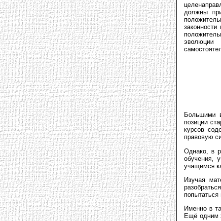
целенаправ
должны при
положитель
законности
положитель
эволюции 
самостояте
Большими в
позиции ст
курсов сод
правовую си
Однако, в 
обучения, 
учащимся к
Изучая мат
разобратьс
попытаться 
Именно в та
Ещё одним 