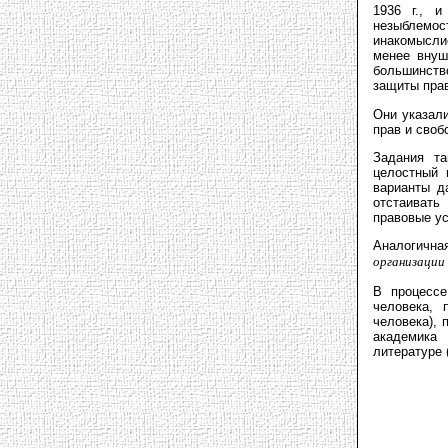
1936 г., 
незыблемос
инакомысли
менее внуш
большинств
защиты прав
Они указали
прав и своб
Задания та
целостный 
варианты д
отстаивать
правовые ус
Аналогична
организации 
В процессе
человека, 
человека), 
академика 
литературе 