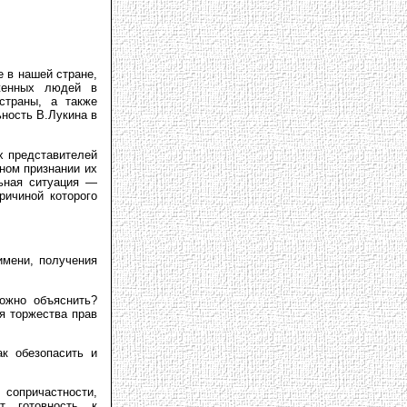
 в нашей стране,
рженных людей в
страны, а также
ность В.Лукина в
х представителей
нном признании их
льная ситуация —
ричиной которого
имени, получения
можно объяснить?
я торжества прав
к обезопасить и
сопричастности,
т готовность к