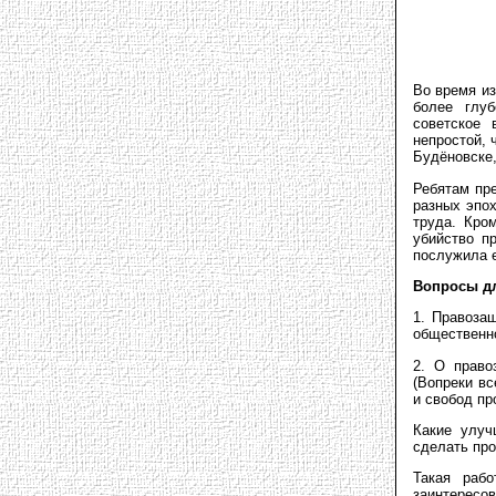
Во время из
более глуб
советское 
непростой, 
Будёновске,
Ребятам пр
разных эпох
труда. Кро
убийство п
послужила 
Вопросы д
1. Правоза
общественно
2. О право
(Вопреки вс
и свобод пр
Какие улуч
сделать про
Такая рабо
заинтерес