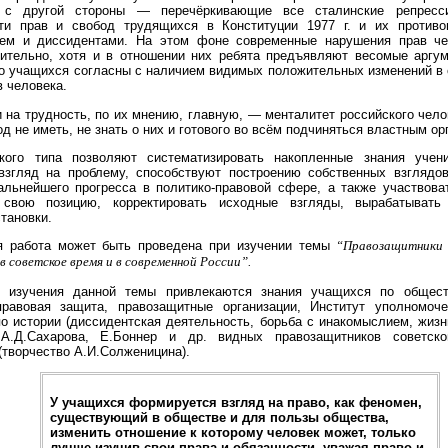
и с другой стороны — перечёркивающие все сталинские репресс
ти прав и свобод трудящихся в Конституции 1977 г. и их против
ем и диссидентами. На этом фоне современные нарушения прав че
ительно, хотя и в отношении них ребята предъявляют весомые аргу
о учащихся согласны с наличием видимых положительных изменений в 
 человека.
 на трудность, по их мнению, главную, — менталитет российского чело
од не иметь, не знать о них и готового во всём подчиняться властным ор
кого типа позволяют систематизировать накопленные знания учен
взгляд на проблему, способствуют построению собственных взглядов
альнейшего прогресса в политико-правовой сфере, а также участвова
 свою позицию, корректировать исходные взгляды, вырабатывать 
тановки.
я работа может быть проведена при изучении темы
“Правозащитники
в советское время и в современной России”.
 изучения данной темы привлекаются знания учащихся по общест
правовая защита, правозащитные организации, Институт уполномоч
по истории (диссидентская деятельность, борьба с инакомыслием, жизн
А.Д.Сахарова, Е.Боннер и др. видных правозащитников советско
(творчество А.И.Солженицина).
У учащихся формируется взгляд на право, как феномен,
существующий в обществе и для пользы общества,
изменить отношение к которому человек может, только
лучше изучив свои права и обязанности, уважая право и