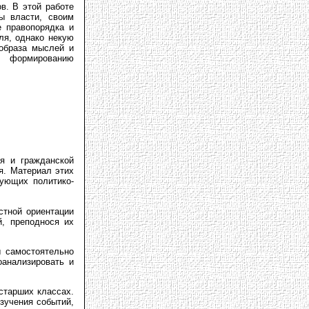
в. В этой работе
ы власти, своим
 правопорядка и
ля, однако некую
образа мыслей и
к формированию
я и гражданской
я. Материал этих
зующих политико-
стной ориентации
й, преподнося их
 самостоятельно
оанализировать и
старших классах.
зучения событий,