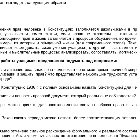
жет выглядеть следующим образом:
жения прав человека в Конституциях заполняется школьниками в пр
и, указывается номер статьи, если права не отражены — ставится
оплощения прав в жизнь заполняется в процессе обсуждения, во время 
римеры из истории и обыденной жизни (для современного этапа). Така
звивает исследовательские умения учащихся, с другой — заставляет и
ные и мыслительные процессы: анализировать, сопоставлять, логическ
 работы учащимся предлагается подумать над вопросами:
я ли лишение реальных прав человека в советское время причиной сов
лизации и защиты прав? Что представляет наибольшие трудности: уста
арода?
 Конституцию 1936 г. с полным основанием назвать Конституцией для че
ляет ли ценность правовой документ, который реально не соблюдается?
еры можно принять для восстановления светлого образа права в гл
й Закон какого периода можно назвать более соответствующим заявле
было отмечено сильное расхождение формального и реального состоян
 период: были упомянуты качество отражения прав человека в “бухарин