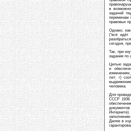
правонаруш
в возможно
задачей пе
переменам 
правовых пр
Однако, как
(“всё идёт
разобратьс
сегодня, пр
Так, при из
задание по 
Целью зада
и обеспеч
изменениях
лет; г) со
выдвижение
человека.
Для проведе
СССР 1936 
обеспечению
документов
Интернете)
заполнению 
Далее в хо
гарантирова