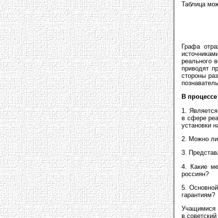
Таблица мо
Графа отра
источникам
реального в
приводят п
стороны ра
познаватель
В процессе
1. Являетс
в сфере реа
установки н
2. Можно ли
3. Представ
4. Какие м
россиян?
5. Основно
гарантиям?
Учащимися 
в советский