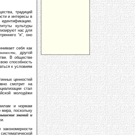
щества, традиций
сти и интересы в
ю идентификацию.
титуты культуры
лизируют нас для
реннего “я”, оно
нимает себя как
тивности
, другой
стве. В обществе
свою способность
ваться к условиям
тинных ценностей
ивно смотрит на
циализации стал
ийской молодёжи
вилам и нормам
 мира, поскольку
овышение знаний и
жи.
 закономерности
истематической