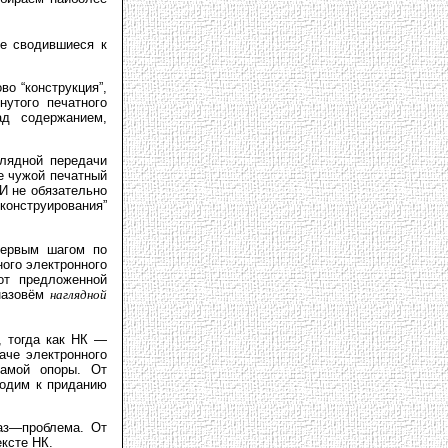
те сводившиеся к
во “конструкция”,
нутого печатного
ад содержанием,
лядной передачи
е чужой печатный
И не обязательно
онструирования”
первым шагом по
ого электронного
от предложенной
 назовём
наглядной
, тогда как НК —
аче электронного
самой опоры. От
ходим к приданию
аз—проблема. От
ексте НК.