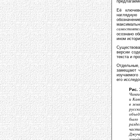
предлагаем
Её ключев
наглядную 
обозначени
максималь
самостояте
осознано о
ином истори
Существова
версии сод
текста и пр
Отдельные,
замещают ч
изучаемого 
его исследо
Рис. 
Чинги
и Кав
в зем
русск
объед
было
разде
част
Джуч
заво