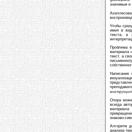
значимые и
Ахиллесова
воспроизвед
Чтобы сразу
имея в вид
текста, а 
интерпретац
Проблема в
материала 
текст, а св
письменно
собственног
Написание 
визуализаци
представле
преподават
конструкцие
Опора може
всегда авто
материала 
превращени
знаково-си
Алгоритм д
анализа тек