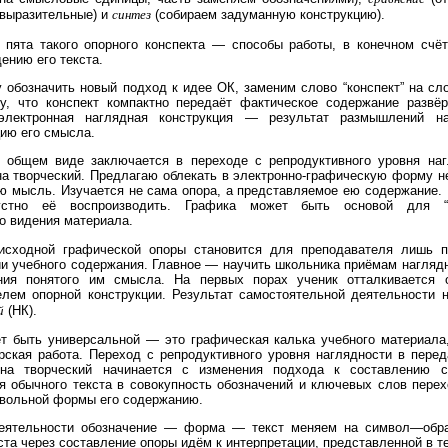
 выразительные) и
синтез
(собираем задуманную конструкцию).
 пята такого опорного конспекта — способы работы, в конечном счё
ению его текста.
 обозначить новый подход к идее ОК, заменим слово “конспект” на сло
у, что конспект компактно передаёт фактическое содержание развёр
электронная наглядная конструкция — результат размышлений н
ию его смысла.
 общем виде заключается в переходе с репродуктивного уровня наг
на творческий. Предлагаю облекать в электронно-графическую форму н
ою мысль. Изучается не сама опора, а представляемое ею содержание. 
/устно её воспроизводить. Графика может быть основой для “к
о видения материала.
исходной графической опоры становится для преподавателя лишь 
и учебного содержания. Главное — научить школьника приёмам наглядн
ния понятого им смысла. На первых порах ученик отталкивается 
елем опорной конструкции. Результат самостоятельной деятельности
й
(НК).
т быть универсальной — это графическая калька учебного материала
рская работа. Переход с репродуктивного уровня наглядности в перед
на творческий начинается с изменения подхода к составлению 
я обычного текста в совокупность обозначений и ключевых слов пере
мвольной формы его содержанию.
еятельности обозначение — форма — текст меняем на
символ—обр
ста через составление опоры идём к интерпретации, представленной в т