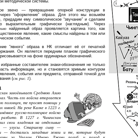
ой методической системы.
ое звено — превращение опорной конструкции в
через “оформление” образа. Для этого мы возьмём
е, придадим ему символическое “звучание” и сделаем
но выразительным графически (наглядным). Через
льно
найденный образ проявляется картина того, как
бщественное явление, какие смыслы найдены в том или
ческом событии.
ние “явного” образа в НК отличает её от печатной
ержания. Он является передним планом графического
орисовывается на фоне ординарных обозначений.
 избранные составителем знаки-обозначения не только
асть информации, но и становятся зримым контуром
явления, события или предмета, отправной точкой для
вания (
см. рис. 1
).
1
схан завоёвывает Среднюю Азию
каз. Часть его войска вторгается
лю половцев, те просят помощи у
их князей. На реке Калке в 1223 г.
инённое русско-половецкое войско
 разбито. В 1227 г. Чингисхан
лил свои владения на отдельные
и — улусы. Старшему сыну —
и — достались западные земли и те, которые будут
ёваны за Уралом. Однако Джучи погиб, и поход к