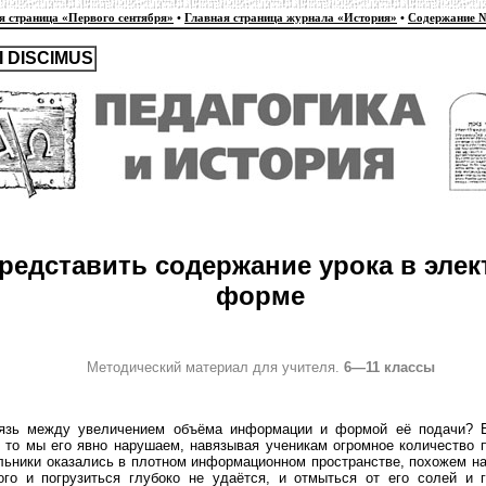
я страница «Первого сентября»
•
Главная страница журнала «История»
•
Содержание 
 DISCIMUS
представить содержание урока в эле
форме
Методический материал для учителя.
6—11 классы
язь между увеличением объёма информации и формой её подачи? Е
 то мы его явно нарушаем, навязывая ученикам огромное количество п
льники оказались в плотном информационном пространстве, похожем на
ого и погрузиться глубоко не удаётся, и отмыться от его солей и 