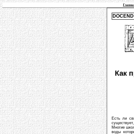
Главна
DOCENDI
Как 
Есть ли св
существует,
Многие шко
воды котор