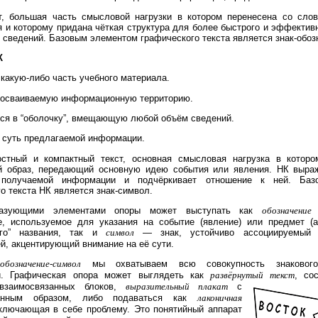
, большая часть смысловой нагрузки в котором перенесена со слов
 и которому придана чёткая структура для более быстрого и эффективн
сведений. Базовым элементом графического текста является знак-обоз
К
какую-либо часть учебного материала.
 осваиваемую информационную территорию.
ся в “оболочку”, вмещающую любой объём сведений.
 суть предлагаемой информации.
тный и компактный текст, основная смысловая нагрузка в которо
й образ, передающий основную идею события или явления. НК выраж
 получаемой информации и подчёркивает отношение к ней. Баз
о текста НК является знак-символ.
разующими элементами опоры может выступать как
обозначение
—
е, используемое для указания на событие (явление) или предмет (
ого” названия, так и
символ
— знак, устойчиво ассоциируемый 
, акцентирующий внимание на её сути.
м
обозначение-символ
мы охватываем всю совокупность знакового
и. Графическая опора может выглядеть как
развёрнутый текст
, со
 взаимосвязанных блоков,
выразительный плакат
с
ванным образом, либо подаваться как
лаконичная
аключающая в себе проблему. Это понятийный аппарат