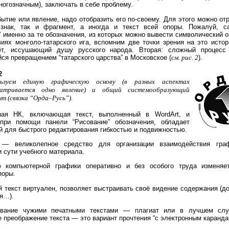
ногозначным), заключать в себе проблему.
бытие или явление, надо отобразить его по-своему. Для этого можно от
знак, так и фрагмент, а иногда и текст всей опоры. Пожалуй, 
” именно за те обозначения, из которых можно вывести символический 
иях монголо-татарского ига, вспомним две точки зрения на это истор
ёт, иссушающий душу русского народа. Вторая: сложный процесс 
ся превращением “татарского царства” в Московское (
см. рис. 2
).
2
льзуем единую графическую основу (в разных аспектах
матривается одно явление) и общий системообразующий
нт (связка “Орда–Русь”).
ная НК, включающая текст, выполненный в WordArt, и
при помощи панели “Рисование” обозначения, обладает
 для быстрого редактирования гибкостью и подвижностью.
 — великолепное средство для организации взаимодействия гра
 сути учебного материала.
компьютерной графики оперативно и без особого труда изменяе
поры.
 текст виртуален, позволяет выстраивать своё видение содержания (до
я…).
ование чужими печатными текстами — плагиат или в лучшем слу
 преображение текста — это вариант прочтения “с электронным каранда