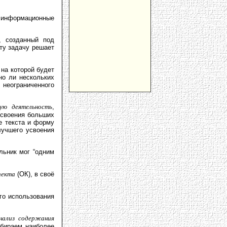
 информационные
, созданный под
ту задачу решает
на которой будет
но ли нескольких
неограниченного
ную деятельность
,
усвоения больших
е текста и форму
лучшего усвоения
льник мог “одним
пекта
(ОК), в своё
го использования
нализ содержания
бираем наиболее