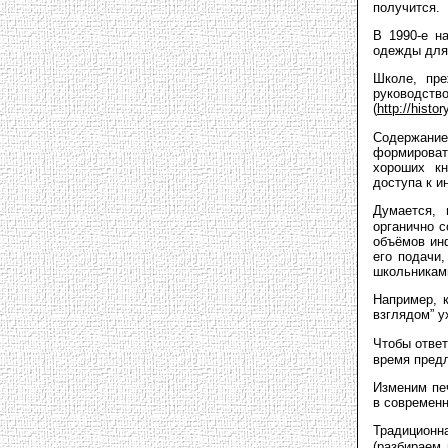
получится.
В 1990-е н
одежды для 
Школе, пре
руководств
(
http://histor
Содержание 
формироват
хороших кн
доступа к 
Думается, 
органично 
объёмов ин
его подачи
школьникам
Например, 
взглядом” 
Чтобы ответ
время пред
Изменим пе
в современ
Традиционн
(разбираем