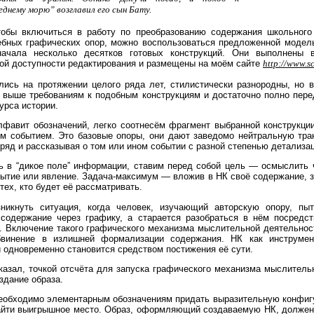
еднему морю” возглавил его сын Бату.
тобы включиться в работу по преобразованию содержания школьного
ебных графических опор, можно воспользоваться предложенной модел
ачала несколько десятков готовых конструкций. Они выполнены 
ой доступности редактирования и размещены на моём сайте
http://www.s
лись на протяжении целого ряда лет, стилистически разнородны, но 
 выше требованиям к подобным конструкциям и достаточно полно пер
урса истории.
лфавит обозначений, легко соотнесём фрагмент выбранной конструкци
им событием. Это базовые опоры, они дают заведомо нейтральную трак
ряд и рассказывая о том или ином событии с разной степенью детализа
ь в “дикое поле” информации, ставим перед собой цель — осмыслить 
ытие или явление. Задача-максимум — вложив в НК своё содержание, з
тех, кто будет её рассматривать.
никнуть ситуация, когда человек, изучающий авторскую опору, пыт
” содержание через графику, а старается разобраться в нём посредс
и. Включение такого графического механизма мыслительной деятельнос
винение в излишней формализации содержания. НК как инструмен
одновременно становится средством постижения её сути.
казал, точкой отсчёта для запуска графического механизма мыслитель
здание образа.
необходимо элементарным обозначениям придать выразительную конфиг
айти выигрышное место. Образ, оформляющий создаваемую НК, должен