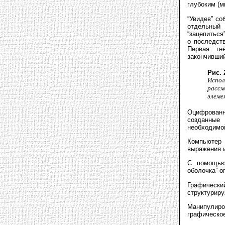
глубоким (м
“Увидев” со
отдельный 
“зацепиться
о последств
Первая: гн
закончивший
Рис. 
Испо
расс
элеме
Оцифрован
созданные 
необходимой
Компьютер
выражения и
С помощью 
оболочка” о
Графический
структуриру
Манипулир
графическое