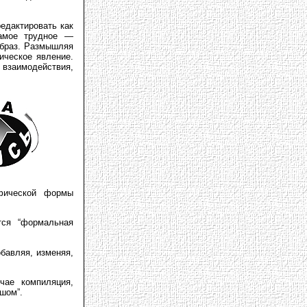
редактировать как
самое трудное —
образ. Размышляя
ическое явление.
взаимодействия,
фической формы
тся “формальная
бавляя, изменяя,
чае компиляция,
шом”.