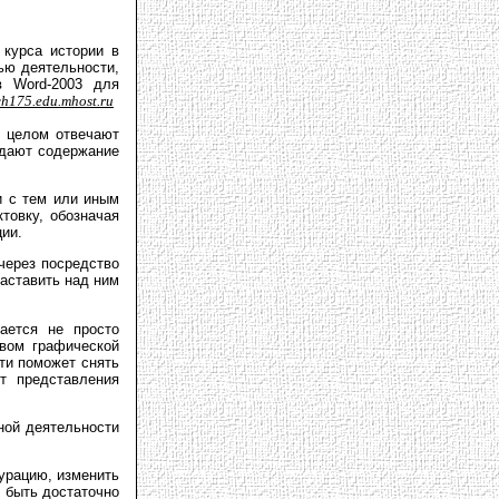
 курса истории в
ью деятельности,
в Word-2003 для
ch175.edu.mhost.ru
в целом отвечают
едают содержание
и с тем или иным
товку, обозначая
ции.
через посредство
аставить над ним
ается не просто
твом графической
ти поможет снять
т представления
ной деятельности
урацию, изменить
 быть достаточно