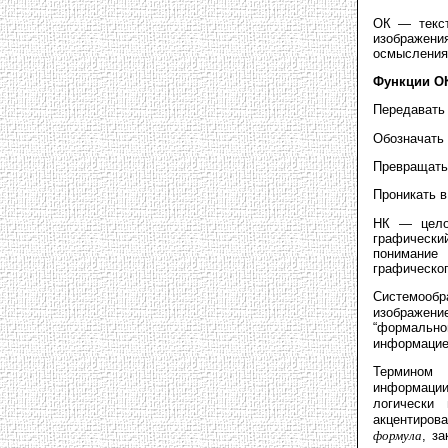
ОК — текст
изображения
осмысления 
Функции О
Передавать 
Обозначать
Превращать
Проникать в
НК — целос
графически
понимание
графическог
Системооб
изображени
“формальн
информацией
Термино
информаци
логически
акцентиро
формула
, з