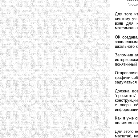
“посл
Для того ч
систему уч
взяв для н
максимальн
ОК создава
заявленным
школьного к
Запомнив а
историческ
понятийный 
Отправляяс
графики соб
задуматься 
Должна воз
“прочитать
конструкци
с опоры об
информации 
Как я уже с
является со
Для этого 
масштаб, н