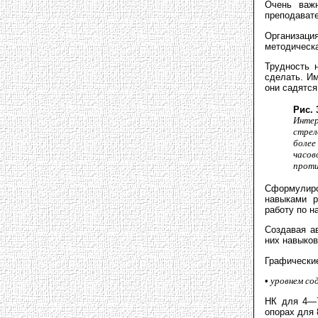
Очень важн
преподават
Организац
методическа
Трудность 
сделать. И
они садятся
Рис. 
Интер
стрел
более
часо
проти
Сформулир
навыками р
работу по н
Создавая а
них навыков
Графически
•
уровнем со
НК для 4—7
опорах для 