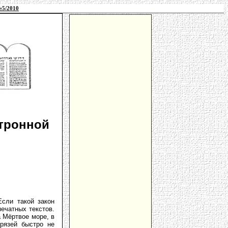
№5/2010
ктронной
сли такой закон
ечатных текстов.
 Мёртвое море, в
грязей быстро не