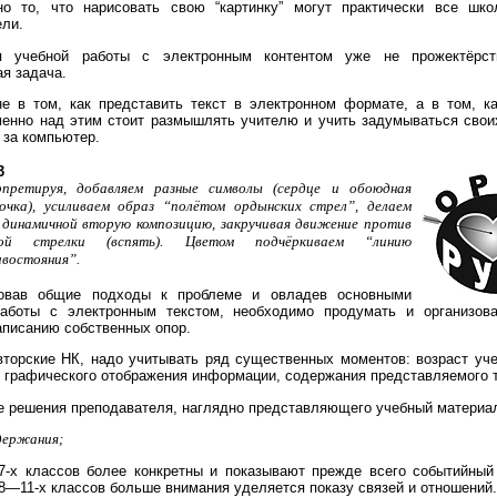
о то, что нарисовать свою “картинку” могут практически все шко
ели.
ия учебной работы с электронным контентом уже не прожектёрс
я задача.
не в том, как представить текст в электронном формате, а в том, к
менно над этим стоит размышлять учителю и учить задумываться своих
 за компьютер.
3
претируя, добавляем разные символы (сердце и обоюдная
очка), усиливаем образ “полётом ордынских стрел”, делаем
 динамичной вторую композицию, закручивая движение против
вой стрелки (вспять). Цветом подчёркиваем “линию
востояния”.
овав общие подходы к проблеме и овладев основными
аботы с электронным текстом, необходимо продумать и организова
аписанию собственных опор.
вторские НК, надо учитывать ряд существенных моментов: возраст уче
 графического отображения информации, содержания представляемого т
е решения преподавателя, наглядно представляющего учебный материа
держания;
-х классов более конкретны и показывают прежде всего событийный 
8—11-х классов больше внимания уделяется показу связей и отношений.