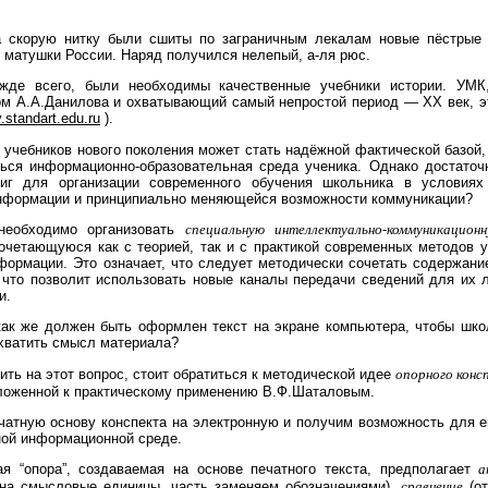
а скорую нитку были сшиты по заграничным лекалам новые пёстрые
матушки России. Наряд получился нелепый, а-ля рюс.
жде всего, были необходимы качественные учебники истории. УМК
ом А.А.Данилова и охватывающий самый непростой период — XX век, э
y.standart.edu.ru
).
учебников нового поколения может стать надёжной фактической базой, 
ься информационно-образовательная среда ученика. Однако достаточ
иг для организации современного обучения школьника в условиях 
информации и принципиально меняющейся возможности коммуникации?
необходимо организовать
специальную
интеллектуально-коммуникацион
сочетающуюся как с теорией, так и с практикой современных методов 
формации. Это означает, что следует методически сочетать содержани
, что позволит использовать новые каналы передачи сведений для их 
и.
как же должен быть оформлен текст на экране компьютера, чтобы шко
ухватить смысл материала?
ить на этот вопрос, стоит обратиться к методической идее
опорного конс
ложенной к практическому применению В.Ф.Шаталовым.
чатную основу конспекта на электронную и получим возможность для е
ной информационной среде.
ая “опора”, создаваемая на основе печатного текста, предполагает
а
 на смысловые единицы, часть заменяем обозначениями),
сравнение
(от