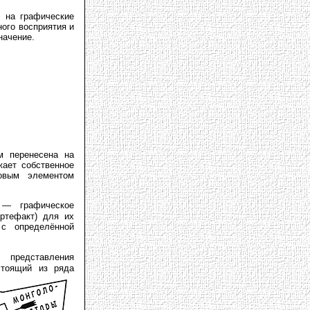
 на графические
ого восприятия и
начение.
м перенесена на
ает собственное
овым элементом
 графическое
артефакт) для их
с определённой
 представления
стоящий из ряда