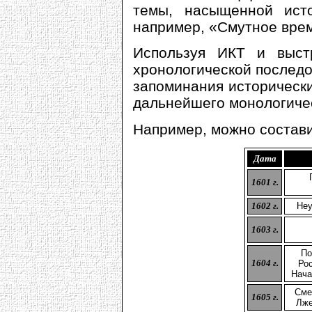
темы, насыщенной ист
например, «Смутное время
Используя ИКТ и выст
хронологической последо
запоминания исторически
дальнейшего монологичес
Например, можно состав
Дата
1601 г.
1602 г.
Неу
1603 г.
По
1604 г.
Рос
Нача
Сме
1605 г.
Лже