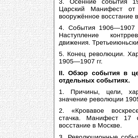
3. Осенние события 19
Царский Манифест от 
вооружённое восстание в
4. События 1906—1907 
Наступление контрре
движения. Третьеиюньски
5. Конец революции. Ха
1905—1907 гг.
II. Обзор события в 
отдельных событиях.
1. Причины, цели, хар
значение революции 190
2. «Кровавое воскресе
стачка. Манифест 17 о
восстание в Москве.
3. Революционные событ