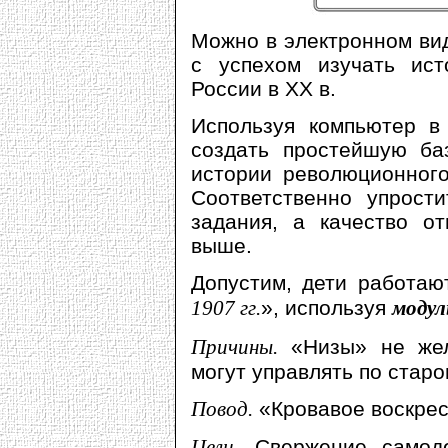
Можно в электронном вид
с успехом изучать ис
России в ХХ в.
Используя компьютер в
создать простейшую ба
истории революционного
Соответственно упрост
задания, а качество от
выше.
Допустим, дети работаю
1907 гг.
», используя
модул
Причины.
«Низы» не жел
могут управлять по старо
Повод.
«Кровавое воскрес
Цели.
Свержение самоде