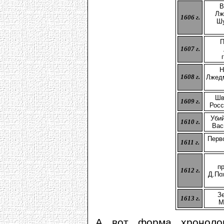
В
Лж
1606 г.
Шу
П
1607 г.
Н
1608 г.
Лжедм
Шв
1609 г.
Росс
Уби
1610 г.
Вас
Перв
1611 г.
п
1612 г.
Д.По
Зе
1613 г.
М
А вот форма хронолог