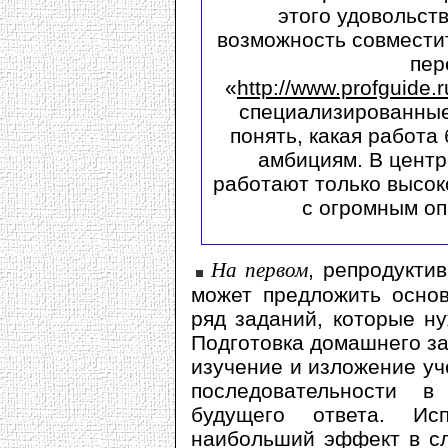
этого удовольств
возможность совместит
пер
«
http://www.profguide.r
специализированные
понять, какая работа
амбициям. В цент
работают только высо
с огромным оп
На первом
, репродукти
может предложить основ
ряд заданий, которые н
Подготовка домашнего за
изучение и изложение уч
последовательности 
будущего ответа. Ис
наибольший эффект в сл