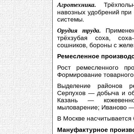
Агротехника.
Трёхпол
навозных удобрений при
системы.
Орудия труда.
Примене
трёхзубая соха, соха
сошников, бороны с желе
Ремесленное производ
Рост ремесленного пр
Формирование товарного
Выделение районов ре
Серпухов — добыча и об
Казань — кожевенн
мыловарение; Иваново — 
В Москве насчитывается
Мануфактурное произв