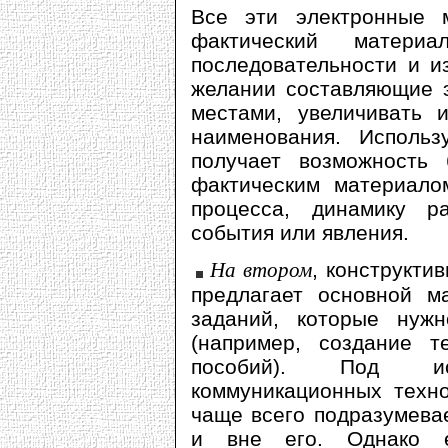
Все эти электронные 
фактический матери
последовательности и и
желании составляющие 
местами, увеличивать 
наименования. Использ
получает возможность 
фактическим материалом
процесса, динамику ра
события или явления.
На втором
, конструкти
предлагает основной м
заданий, которые нуж
(например, создание т
пособий). Под исп
коммуникационных техно
чаще всего подразумева
и вне его. Однако е