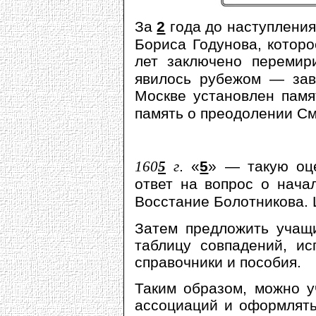
За
2
года до наступления 
Бориса Годунова, котор
лет заключено перемир
явилось рубежом — за
Москве установлен памя
память о преодолении См
160
5
г
. «
5
» — такую оце
ответ на вопрос о нач
Восстание Болотникова.
Затем предложить учащи
таблицу совпадений, ис
справочники и пособия.
Таким образом, можно у
ассоциаций и оформлять