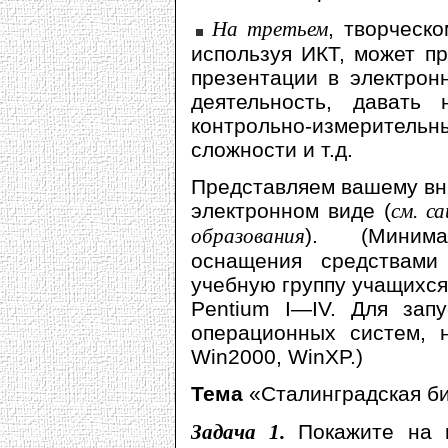
На третьем
, творческ
используя ИКТ, может п
презентации в электрон
деятельность, давать
контрольно-измеритель
сложности и т.д.
Представляем вашему вн
электронном виде (
см. с
образования
). (Миним
оснащения средствам
учебную группу учащихся
Pentium I—IV. Для зап
операционных систем, 
Win2000, WinXP.)
Тема
«Сталинградская би
Задача 1.
Покажите на 