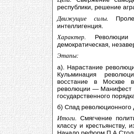
республики, решение агр
Движущие силы.
Пролет
интеллигенция.
Характер.
Революции 
демократическая, незаве
Этапы:
а). Нарастание революци
Кульминация революц
восстание в Москве 
революции — Манифест 1
государственного порядк
б) Спад революционного 
Итоги.
Смягчение полити
классу и крестьянству, 
Начало реформ П.А.Стол