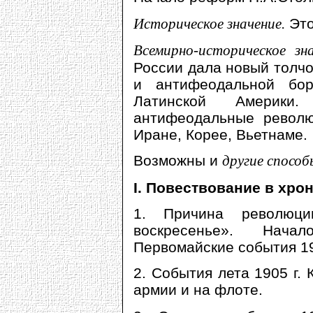
Историческое значение.
Это
Всемирно-историческое зна
России дала новый толч
и антифеодальной бо
Латинской Америки.
антифеодальные револю
Иране, Корее, Вьетнаме.
Возможны и
другие спосо
I. Повествование в хро
1. Причина революц
воскресенье». Нач
Первомайские события 19
2. События лета 1905 г. 
армии и на флоте.