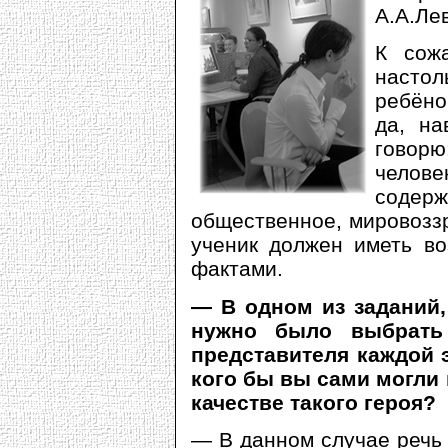
А.А.Ле
К сожа
насто
ребёно
да, на
говорю:
челов
содер
общественное, мировозз
ученик должен иметь во
фактами.
— В одном из заданий,
нужно было выбрать 
представителя каждой 
кого бы вы сами могли 
качестве такого героя?
— В данном случае речь