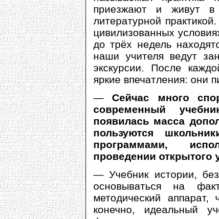
приезжают и живут в 
литературной практикой.
цивилизованных условиях,
до трёх недель находят
наши учителя ведут зан
экскурсии. После каждо
яркие впечатления: они п
—
Сейчас много спо
современный учебн
появилась масса допо
пользуются школьн
программами, испо
проведении открытого у
— Учебник истории, без
основываться на фак
методический аппарат, 
конечно, идеальный у