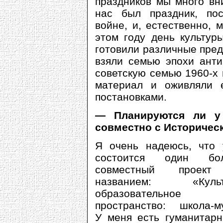
праздников мы много вн
нас был праздник, по
войне, и, естественно, 
этом году день культур
готовили различные пред
взяли семью эпохи анти
советскую семью 1960-х г
материал и оживляли 
постановками.
— Планируются ли у 
совместно с Историчес
Я очень надеюсь, что 
состоится один бо
совместный проект
названием: «Культ
образовательное
пространство: школа-м
У меня есть гуманитар