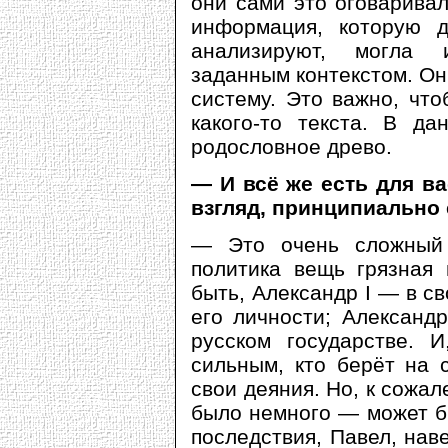
они сами это оговаривал
информация, которую де
анализируют, могла 
заданным контекстом. Он
систему. Это важно, что
какого-то текста. В да
родословное древо.
— И всё же есть для ва
взгляд, принципиально
— Это очень сложный 
политика вещь грязная 
быть, Александр I — в с
его личности; Александ
русском государстве. И
сильным, кто берёт на 
свои деяния. Но, к сожал
было немного — может б
последствия, Павел, нав