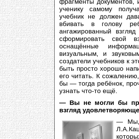
фрагменты документов, 
ученику самому получ
учебник не должен дав
вбивать в голову реб
ангажированный взгляд
сформировать свой в
оснащённые информ
визуальным, и звуковы
создатели учебников к э
быть просто хорошо нап
его читать. К сожалению,
бы — тогда ребёнок, проч
узнать что-то ещё.
— Вы не могли бы пр
взгляд удовлетворяюще
— Мы,
Л.А.Ка
которы