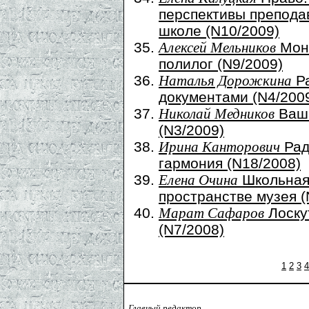
перспективы препода
школе (N10/2009)
Мон
Алексей Мельников
полилог (N9/2009)
Ра
Наталья Дорожкина
документами (N4/200
Ваша
Николай Медников
(N3/2009)
Рад
Ирина Канторович
гармония (N18/2008)
Школьная
Елена Очина
пространстве музея (
Лоску
Марат Сафаров
(N7/2008)
1
2
3
4
Главный редактор