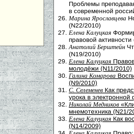
Проблемы преподава
в современной россий
Но
Марина Ярославцева
(N22/2010)
Формир
Елена Калуцкая
правовой активности 
Чт
Анатолий Берштейн
(N19/2010)
Правов
Елена Калуцкая
молодёжи (N11/2010)
Восп
Галина Комарова
(N9/2010)
Как предс
С. Селеменев
урока в электронной 
«Кли
Николай Медников
мнемотехника (N21/2
Как во
Елена Калуцкая
(N14/2009)
Право:
Елена Калуцкая