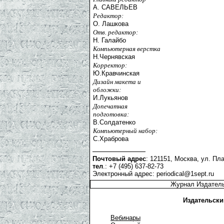
А. САВЕЛЬЕВ
Редактор:
О. Лашкова
Отв. редактор:
Н. Галайбо
Компьютерная верстка
Н.Чернявская
Корректор:
Ю.Кравчинская
Дизайн макета и
обложки:
И.Лукьянов
Допечатная
подготовка:
В.Солдатенко
Компьютерный набор:
С.Храброва
Почтовый адрес
: 121151, Москва, ул. Пла
тел
.: +7 (495) 637-82-73
Электронный адрес:
periodical@1sept.ru
Журнал Издатель
Издательски
Вебинары