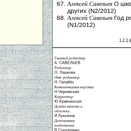
О шко
Алексей Савельев
других (N2/2012)
Год р
Алексей Савельев
(N1/2012)
1
2
3
4
Главный редактор
А. САВЕЛЬЕВ
Редактор:
О. Лашкова
Отв. редактор:
Н. Галайбо
Компьютерная верстка
Н.Чернявская
Корректор:
Ю.Кравчинская
Дизайн макета и
обложки:
И.Лукьянов
Допечатная
подготовка:
В.Солдатенко