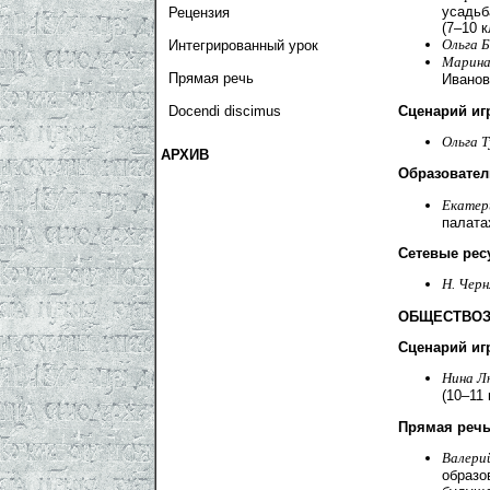
усадьб
Рецензия
(7–10 
Ольга 
Интегрированный урок
Марина
Прямая речь
Иванов
Сценарий иг
Docendi discimus
Ольга 
АРХИВ
Образовател
Екатер
палата
Сетевые рес
Н. Чер
ОБЩЕСТВОЗ
Сценарий иг
Нина Л
(10–11
Прямая реч
Валери
образо