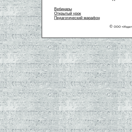
Вебинары
Открытый урок
Педагогический марафон
©
ООО «Издат