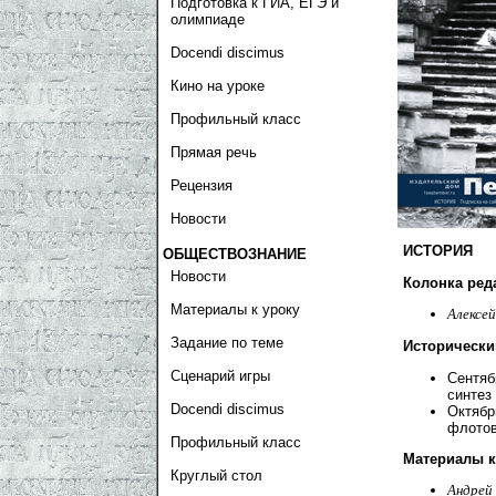
Подготовка к ГИА, ЕГЭ и
олимпиаде
Docendi discimus
Кино на уроке
Профильный класс
Прямая речь
Рецензия
Новости
ИСТОРИЯ
ОБЩЕСТВОЗНАНИЕ
Новости
Колонка ред
Материалы к уроку
Алексе
Задание по теме
Исторически
Сценарий игры
Сентяб
синтез
Docendi discimus
Октябр
флотов
Профильный класс
Материалы к
Круглый стол
Андрей