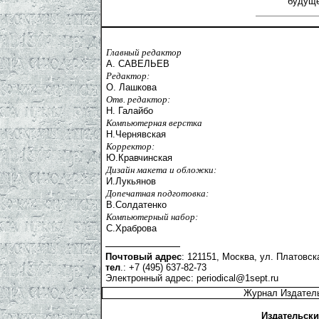
будуще
Главный редактор
А. САВЕЛЬЕВ
Редактор:
О. Лашкова
Отв. редактор:
Н. Галайбо
Компьютерная верстка
Н.Чернявская
Корректор:
Ю.Кравчинская
Дизайн макета и обложки:
И.Лукьянов
Допечатная подготовка:
В.Солдатенко
Компьютерный набор:
С.Храброва
Почтовый адрес
: 121151, Москва, ул. Платовска
тел
.: +7 (495) 637-82-73
Электронный адрес:
periodical@1sept.ru
Журнал Издатель
Издательски