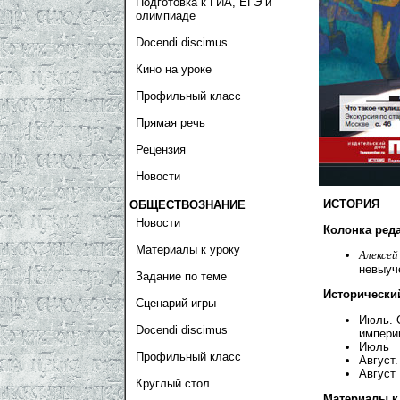
Подготовка к ГИА, ЕГЭ и
олимпиаде
Docendi discimus
Кино на уроке
Профильный класс
Прямая речь
Рецензия
Новости
ИСТОРИЯ
ОБЩЕСТВОЗНАНИЕ
Новости
Колонка ред
Материалы к уроку
Алексей
невыуч
Задание по теме
Исторически
Сценарий игры
Июль. 
Docendi discimus
импери
Июль
Профильный класс
Август
Август
Круглый стол
Материалы к