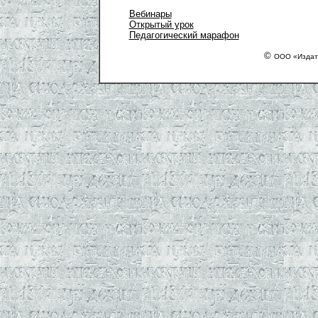
Вебинары
Открытый урок
Педагогический марафон
©
ООО «Издат