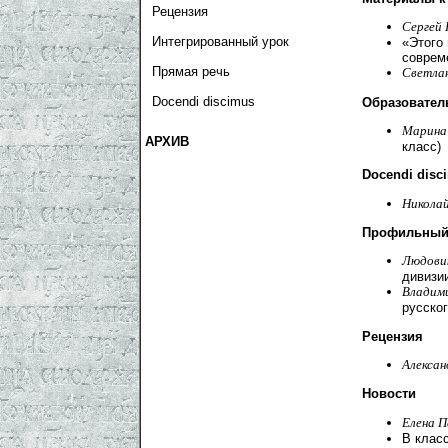
Рецензия
Сергей 
Интегрированный урок
«Этого
соврем
Прямая речь
Светла
Docendi discimus
Образовател
Марина
АРХИВ
класс)
Docendi disc
Никола
Профильный
Людови
дивизии
Владим
русског
Рецензия
Алексан
Новости
Елена 
В класс