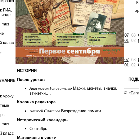
нировка
К
к ГИА,
Р
пиаде
cimus
ке
07
08
01
02
й класс
ь
07
08
01
02
ИСТОРИЯ
ПОД
После уроков
ЗНАНИЕ
Анастасия Головатенко
Марки, монеты, значки,
© «
Перв
этикетки….
к уроку
Колонка редактора
 теме
Алексей Савельев
Возрождение памяти
гры
Исторический календарь
cimus
Сентябрь
й класс
Материалы к уроку