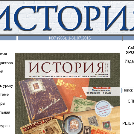
N07 (965), 1-31.07.2015
Са
УРО
ытия
Изда
дактора
ий
к уроку
 теме
СП
гры
льная
РЕКЛ
сурсы