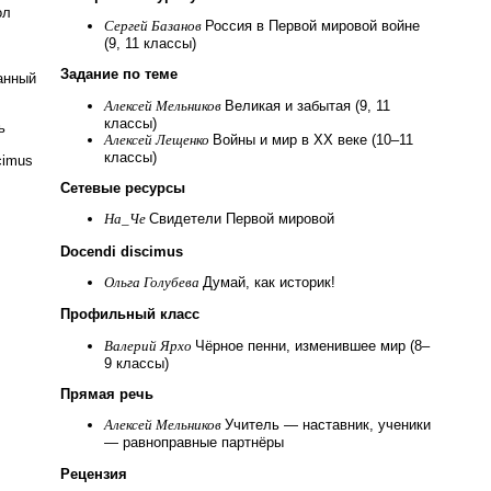
ол
Сергей Базанов
Россия в Первой мировой войне
(9, 11 классы)
Задание по теме
анный
Алексей Мельников
Великая и забытая (9, 11
классы)
ь
Алексей Лещенко
Войны и мир в XX веке (10–11
классы)
cimus
Сетевые ресурсы
На_Че
Свидетели Первой мировой
Docendi discimus
Ольга Голубева
Думай, как историк!
Профильный класс
Валерий Ярхо
Чёрное пенни, изменившее мир (8–
9 классы)
Прямая речь
Алексей Мельников
Учитель — наставник, ученики
— равноправные партнёры
Рецензия