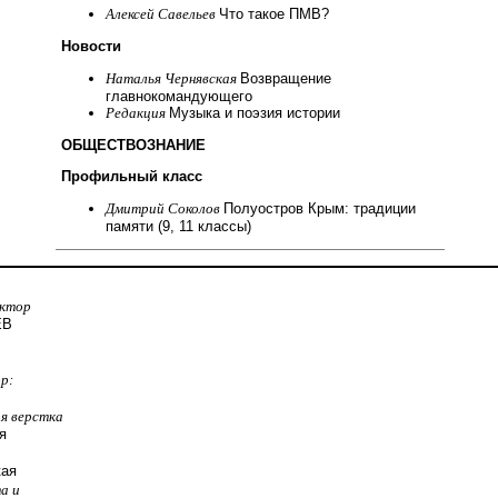
Алексей Савельев
Что такое ПМВ?
Новости
Наталья Чернявская
Возвращение
главнокомандующего
Редакция
Музыка и поэзия истории
ОБЩЕСТВОЗНАНИЕ
Профильный класс
Дмитрий Соколов
Полуостров Крым: традиции
памяти (9, 11 классы)
актор
ЕВ
р:
я верстка
я
кая
а и