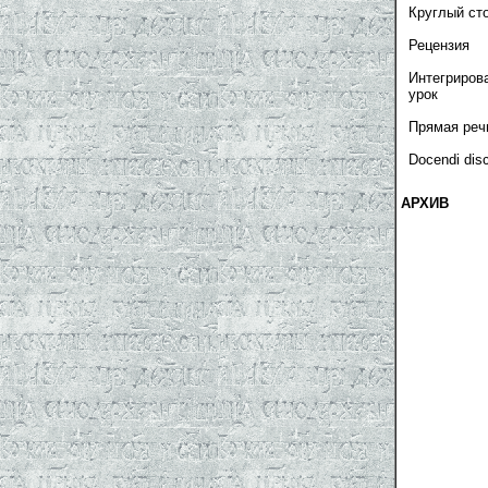
Круглый ст
Рецензия
Интегриров
урок
Прямая реч
Docendi dis
АРХИВ