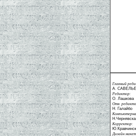
Главный ред
А. САВЕЛЬ
Редактор:
О. Лашкова
Отв. редакто
Н. Галайбо
Компьютерна
Н.Чернявска
Корректор:
Ю.Кравчинс
Дизайн макет