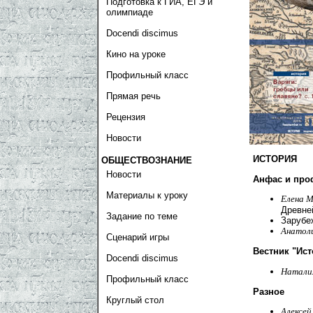
Подготовка к ГИА, ЕГЭ и
олимпиаде
Docendi discimus
Кино на уроке
Профильный класс
Прямая речь
Рецензия
Новости
ИСТОРИЯ
ОБЩЕСТВОЗНАНИЕ
Новости
Анфас и про
Материалы к уроку
Елена М
Древне
Задание по теме
Зарубе
Анатол
Сценарий игры
Вестник "Ист
Docendi discimus
Натали
Профильный класс
Разное
Круглый стол
Алексей