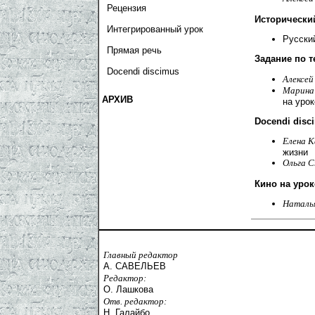
Рецензия
Исторически
Интегрированный урок
Русски
Прямая речь
Задание по т
Docendi discimus
Алексей
Марина
АРХИВ
на урок
Docendi disc
Елена К
жизни
Ольга 
Кино на урок
Наталь
Главный редактор
А. САВЕЛЬЕВ
Редактор:
О. Лашкова
Отв. редактор:
Н. Галайбо