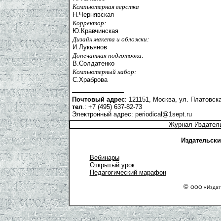
Компьютерная верстка
Н.Чернявская
Корректор:
Ю.Кравчинская
Дизайн макета и обложки:
И.Лукьянов
Допечатная подготовка:
В.Солдатенко
Компьютерный набор:
С.Храброва
Почтовый адрес
: 121151, Москва, ул. Платовска
тел
.: +7 (495) 637-82-73
Электронный адрес:
periodical@1sept.ru
Журнал Издатель
Издательски
Вебинары
Открытый урок
Педагогический марафон
©
ООО «Издат