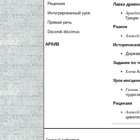
Рецензия
Лавка древн
Аркадий
Интегрированный урок
Греции
Прямая речь
Разное
Docendi discimus
Алексей
АРХИВ
Исторически
Держав
Задание по т
Елена К
Урок-инсцен
Галина 
чудесн
Рецензия
Алексей
цивили
Главный редактор