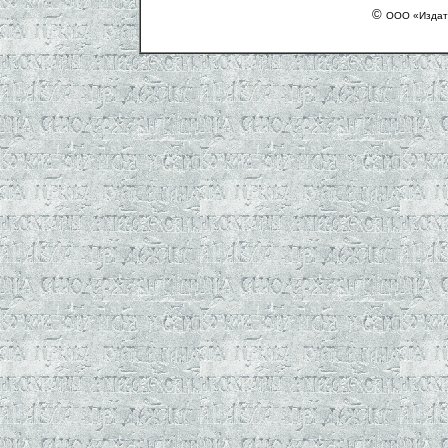
©
ООО «Издат