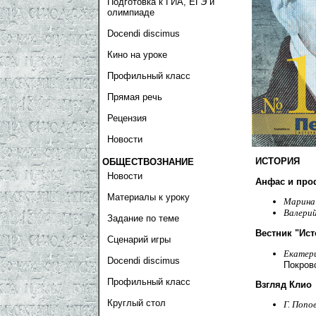
Подготовка к ГИА, ЕГЭ и
олимпиаде
Docendi discimus
Кино на уроке
Профильный класс
Прямая речь
Рецензия
Новости
ИСТОРИЯ
ОБЩЕСТВОЗНАНИЕ
Новости
Анфас и про
Материалы к уроку
Марина
Валери
Задание по теме
Вестник "Ист
Сценарий игры
Екатер
Docendi discimus
Покров
Профильный класс
Взгляд Клио
Круглый стол
Г. Попо