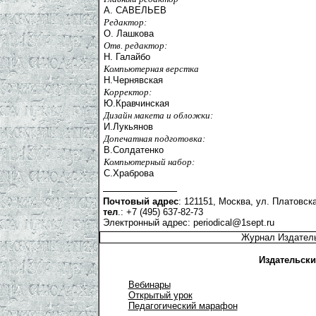
А. САВЕЛЬЕВ
Редактор:
О. Лашкова
Отв. редактор:
Н. Галайбо
Компьютерная верстка
Н.Чернявская
Корректор:
Ю.Кравчинская
Дизайн макета и обложки:
И.Лукьянов
Допечатная подготовка:
В.Солдатенко
Компьютерный набор:
С.Храброва
Почтовый адрес
: 121151, Москва, ул. Платовска
тел
.: +7 (495) 637-82-73
Электронный адрес:
periodical@1sept.ru
Журнал Издатель
Издательски
Вебинары
Открытый урок
Педагогический марафон