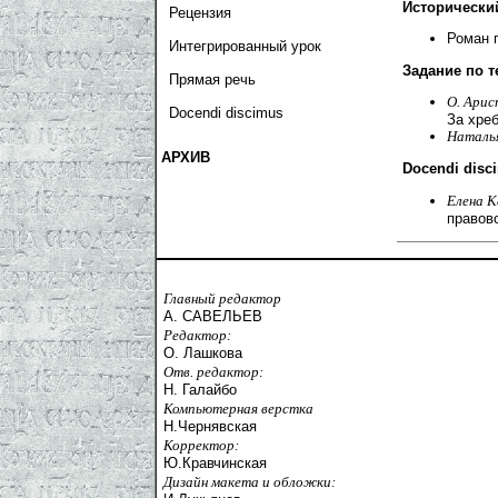
Исторически
Рецензия
Роман 
Интегрированный урок
Задание по т
Прямая речь
О. Арис
Docendi discimus
За хре
Наталь
АРХИВ
Docendi disc
Елена К
правов
Главный редактор
А. САВЕЛЬЕВ
Редактор:
О. Лашкова
Отв. редактор:
Н. Галайбо
Компьютерная верстка
Н.Чернявская
Корректор:
Ю.Кравчинская
Дизайн макета и обложки: