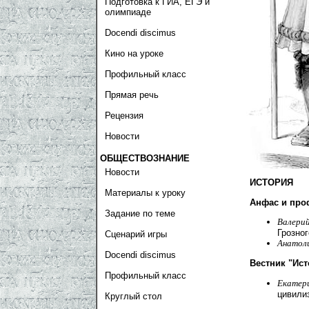
Подготовка к ГИА, ЕГЭ и
олимпиаде
Docendi discimus
Кино на уроке
Профильный класс
Прямая речь
Рецензия
Новости
ОБЩЕСТВОЗНАНИЕ
Новости
ИСТОРИЯ
Материалы к уроку
Анфас и про
Задание по теме
Валери
Грозног
Сценарий игры
Анатол
Docendi discimus
Вестник "Ист
Профильный класс
Екатер
цивили
Круглый стол