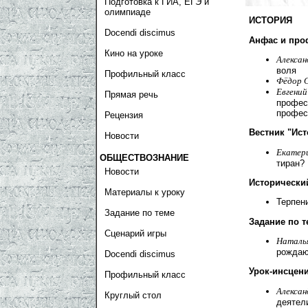
Подготовка к ГИА, ЕГЭ и
олимпиаде
ИСТОРИЯ
Docendi discimus
Анфас и про
Кино на уроке
Алексан
воля
Профильный класс
Фёдор 
Евгений
Прямая речь
профес
профес
Рецензия
Вестник "Ист
Новости
Екатер
ОБЩЕСТВОЗНАНИЕ
тиран?
Новости
Исторически
Материалы к уроку
Терпен
Задание по теме
Задание по т
Сценарий игры
Наталья
рождаю
Docendi discimus
Урок-инсцен
Профильный класс
Алексан
Круглый стол
деятел