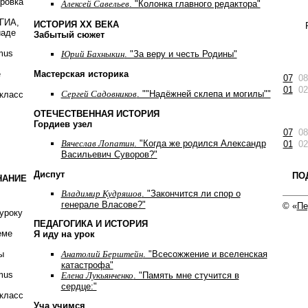
ировка
Алексей Савельев
. "Колонка главного редактора"
 ГИА,
ИСТОРИЯ ХХ ВЕКА
иаде
Забытый сюжет
mus
Юрий Бахныкин
. "За веру и честь Родины"
е
Мастерская историка
07
08
01
02
Сергей Садовников
. ""Надёжней склепа и могилы""
класс
ОТЕЧЕСТВЕННАЯ ИСТОРИЯ
Гордиев узел
07
08
Вячеслав Лопатин
. "Когда же родился Александр
01
02
Васильевич Суворов?"
Диспут
ПО
НАНИЕ
Владимир Кудряшов
. "Закончится ли спор о
генерале Власове?"
© «
Пе
уроку
ПЕДАГОГИКА И ИСТОРИЯ
еме
Я иду на урок
Анатолий Берштейн
. "Всесожжение и вселенская
ы
катастрофа"
mus
Елена Лукьянченко
. "Память мне стучится в
сердце:"
класс
Уча учимся