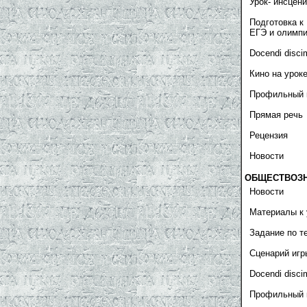
Урок- инсцен
Подготовка к
ЕГЭ и олимп
Docendi disci
Кино на урок
Профильный 
Прямая речь
Рецензия
Новости
ОБЩЕСТВОЗ
Новости
Материалы к 
Задание по т
Сценарий игр
Docendi disci
Профильный 