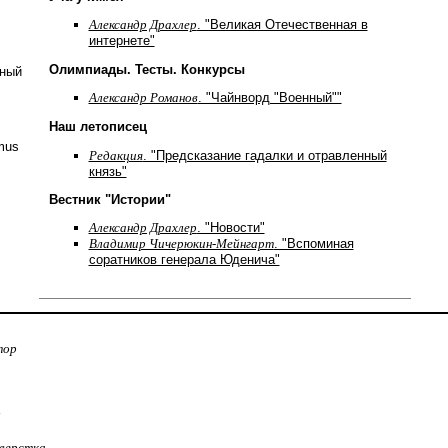
Александр Драхлер
. "Великая Отечественная в
интернете"
Олимпиады. Тесты. Конкурсы
нный
Александр Романов
. "Чайнворд "Военный""
Наш летописец
mus
Редакция
. "Предсказание гадалки и отравленный
князь"
Вестник "Истории"
Александр Драхлер
. "Новости"
Владимир Чичерюкин-Мейнгарт
. "Вспоминая
соратников генерала Юденича"
тор
:
верстка