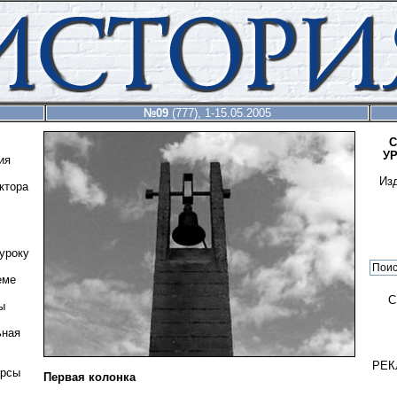
№09
(777), 1-15.05.2005
С
У
ия
Из
ктора
уроку
еме
С
ы
ьная
РЕК
урсы
Первая колонка