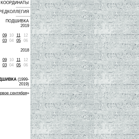
КООРДИНАТЫ
РЕДКОЛЛЕГИЯ
ПОДШИВКА
2019
09
10
11
12
03
04
05
06
2018
09
10
11
12
03
04
05
06
ДШИВКА
(1999-
2019)
рвое сентября
»