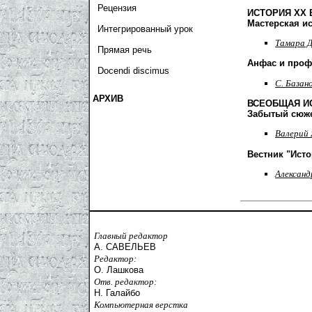
Рецензия
ИСТОРИЯ ХХ 
Мастерская и
Интегрированный урок
Тамара Д
Прямая речь
Анфас и про
Docendi discimus
С. Базан
АРХИВ
ВСЕОБЩАЯ И
Забытый сюж
Валерий
Вестник "Ист
Александ
Главный редактор
А. САВЕЛЬЕВ
Редактор:
О. Лашкова
Отв. редактор:
Н. Галайбо
Компьютерная верстка