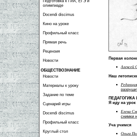
Подготовка к ГИА, ЕГЭ и
олимпиаде
Docendi discimus
Кино на уроке
Профильный класс
Прямая речь
Рецензия
Первая колон
Новости
Алексей 
ОБЩЕСТВОЗНАНИЕ
Наш летописе
Новости
Редакци
Материалы к уроку
разруши
Задание по теме
ПЕДАГОГИКА 
Я иду на урок
Сценарий игры
Елена С
Docendi discimus
снимки н
Профильный класс
Уча учимся
Круглый стол
Ольга По