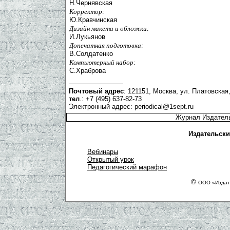
Н.Чернявская
Корректор:
Ю.Кравчинская
Дизайн макета и обложки:
И.Лукьянов
Допечатная подготовка:
В.Солдатенко
Компьютерный набор:
С.Храброва
Почтовый адрес
: 121151, Москва, ул. Платовская,
тел
.: +7 (495) 637-82-73
Электронный адрес:
periodical@1sept.ru
Журнал Издатель
Издательски
Вебинары
Открытый урок
Педагогический марафон
©
ООО «Издате