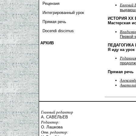
Рецензия
Евгений 
выдающи
Интегрированный урок
ИСТОРИЯ ХХ 
Прямая речь
Мастерская и
Docendi discimus
Владимир
Первой м
АРХИВ
ПЕДАГОГИКА 
Я иду на урок
Редакци
продолж
Прямая речь
Александ
Анатоли
Главный редактор
А. САВЕЛЬЕВ
Редактор:
О. Лашкова
Отв. редактор: