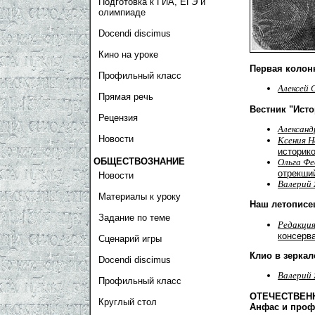
Подготовка к ГИА, ЕГЭ и
олимпиаде
Docendi discimus
Кино на уроке
Первая колон
Профильный класс
Алексей 
Прямая речь
Вестник "Ист
Рецензия
Александ
Новости
Ксения 
историк
ОБЩЕСТВОЗНАНИЕ
Ольга Ф
отрекши
Новости
Валерий
Материалы к уроку
Наш летописе
Задание по теме
Редакци
консерв
Сценарий игры
Клио в зерка
Docendi discimus
Валерий
Профильный класс
ОТЕЧЕСТВЕН
Круглый стол
Анфас и про