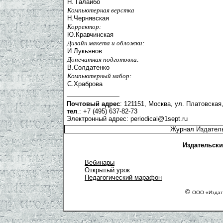
Н. Галайбо
Компьютерная верстка
Н.Чернявская
Корректор:
Ю.Кравчинская
Дизайн макета и обложки:
И.Лукьянов
Допечатная подготовка:
В.Солдатенко
Компьютерный набор:
С.Храброва
Почтовый адрес
: 121151, Москва, ул. Платовская,
тел
.: +7 (495) 637-82-73
Электронный адрес:
periodical@1sept.ru
Журнал Издатель
Издательски
Вебинары
Открытый урок
Педагогический марафон
©
ООО «Издате