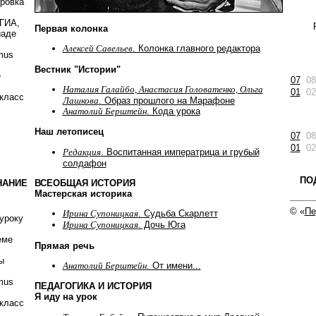
ировка
 ГИА,
Первая колонка
иаде
Алексей Савельев
. Колонка главного редактора
mus
Вестник "Истории"
е
07
08
Наталия Галайбо, Анастасия Головатенко, Ольга
01
02
класс
Лашкова
. Образ прошлого на Марафоне
Анатолий Берштейн
. Кода урока
Наш летописец
07
08
01
02
Редакция
. Воспитанная императрица и грубый
солдафон
ПО
ВСЕОБЩАЯ ИСТОРИЯ
НАНИЕ
Мастерская историка
© «
Пе
Ирина Супоницкая
. Судьба Скарлетт
уроку
Ирина Супоницкая
. Дочь Юга
еме
Прямая речь
ы
Анатолий Берштейн
. От имени...
mus
ПЕДАГОГИКА И ИСТОРИЯ
Я иду на урок
класс