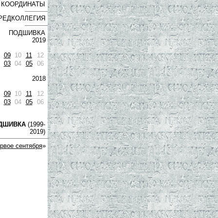
КООРДИНАТЫ
РЕДКОЛЛЕГИЯ
ПОДШИВКА
2019
09
10
11
12
03
04
05
06
2018
09
10
11
12
03
04
05
06
ДШИВКА
(1999-
2019)
рвое сентября
»