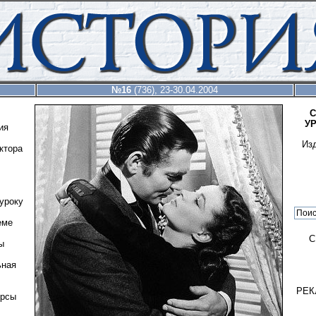
№16
(736), 23-30.04.2004
С
У
ия
Из
ктора
уроку
еме
С
ы
ьная
РЕК
урсы