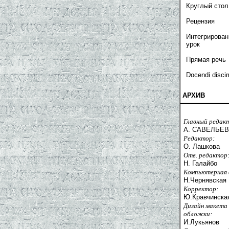
Круглый стол
Рецензия
Интегрирова
урок
Прямая речь
Docendi disci
АРХИВ
Главный редак
А. САВЕЛЬЕВ
Редактор:
О. Лашкова
Отв. редактор
Н. Галайбо
Компьютерная 
Н.Чернявская
Корректор:
Ю.Кравчинска
Дизайн макета
обложки:
И.Лукьянов