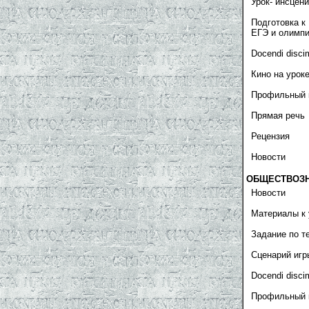
Урок- инсцен
Подготовка к
ЕГЭ и олимп
Docendi disci
Кино на урок
Профильный 
Прямая речь
Рецензия
Новости
ОБЩЕСТВОЗ
Новости
Материалы к 
Задание по т
Сценарий игр
Docendi disci
Профильный 