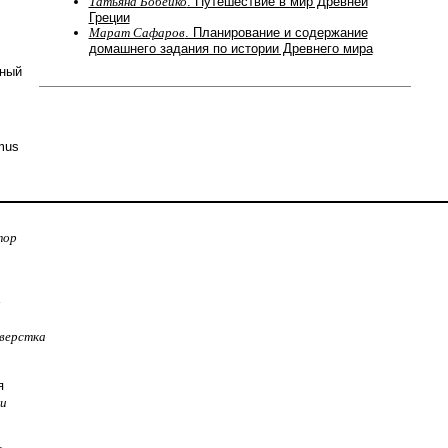
Татьяна Бобейко
. Путешествие в мир Древней
Греции
Марат Сафаров
. Планирование и содержание
домашнего задания по истории Древнего мира
нный
mus
тор
:
верстка
я
 и