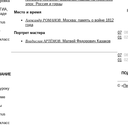
ировка
эпох: Россия и горцы
 ГИА,
Место и время
иаде
Александр РОМАНОВ
. Москва: память о войне 1812
mus
года
е
07
08
Портрет мастера
01
02
класс
Владислав АРТЁМОВ
. Матвей Федорович Казаков
07
08
01
02
ПО
НАНИЕ
© «
Пе
уроку
еме
ы
mus
класс