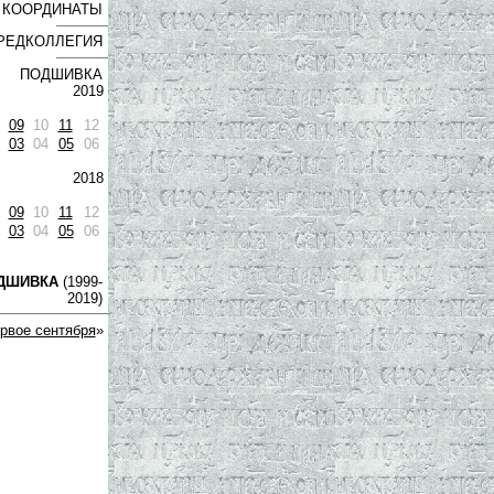
КООРДИНАТЫ
РЕДКОЛЛЕГИЯ
ПОДШИВКА
2019
09
10
11
12
03
04
05
06
2018
09
10
11
12
03
04
05
06
ДШИВКА
(1999-
2019)
рвое сентября
»