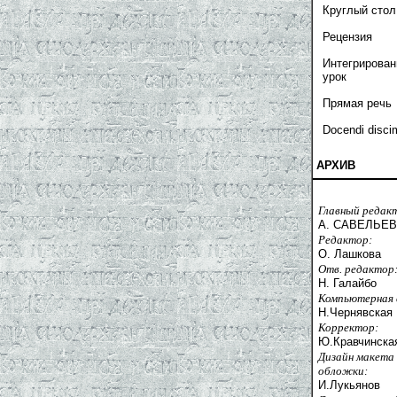
Круглый стол
Рецензия
Интегрирова
урок
Прямая речь
Docendi disci
АРХИВ
Главный редак
А. САВЕЛЬЕВ
Редактор:
О. Лашкова
Отв. редактор
Н. Галайбо
Компьютерная 
Н.Чернявская
Корректор:
Ю.Кравчинска
Дизайн макета
обложки:
И.Лукьянов