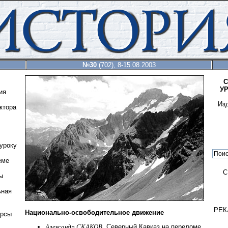
№30
(702), 8-15.08.2003
С
У
ия
Из
ктора
уроку
еме
С
ы
ьная
РЕК
Национально-освободительное движение
урсы
Александр СКАКОВ
. Северный Кавказ на переломе