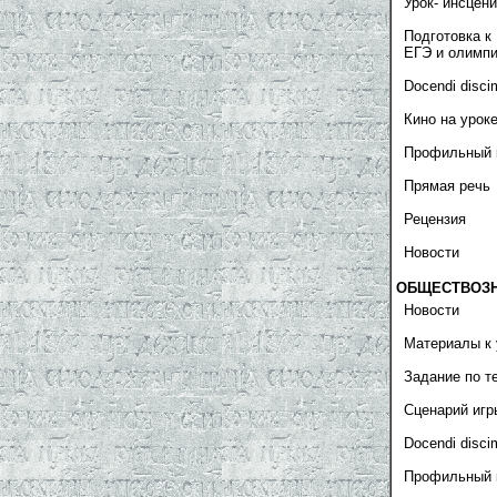
Урок- инсцен
Подготовка к
ЕГЭ и олимп
Docendi disci
Кино на урок
Профильный 
Прямая речь
Рецензия
Новости
ОБЩЕСТВОЗ
Новости
Материалы к 
Задание по т
Сценарий игр
Docendi disci
Профильный 