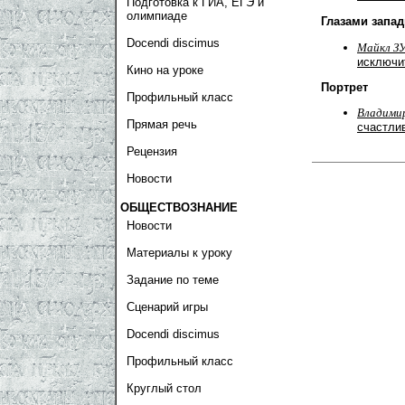
Подготовка к ГИА, ЕГЭ и
олимпиаде
Глазами запа
Docendi discimus
Майкл 
исключи
Кино на уроке
Портрет
Профильный класс
Владими
Прямая речь
счастли
Рецензия
Новости
ОБЩЕСТВОЗНАНИЕ
Новости
Материалы к уроку
Задание по теме
Сценарий игры
Docendi discimus
Профильный класс
Круглый стол