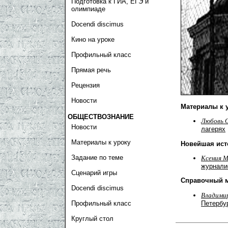
Подготовка к ГИА, ЕГЭ и
олимпиаде
Docendi discimus
Кино на уроке
Профильный класс
Прямая речь
Рецензия
Новости
Материалы к 
ОБЩЕСТВОЗНАНИЕ
Любовь
Новости
лагерях
Материалы к уроку
Новейшая ист
Задание по теме
Ксения 
журнали
Сценарий игры
Справочный 
Docendi discimus
Владими
Петербу
Профильный класс
Круглый стол