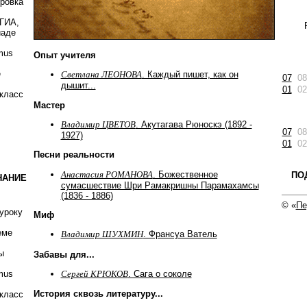
ировка
 ГИА,
иаде
mus
Опыт учителя
е
Светлана ЛЕОНОВА
. Каждый пишет, как он
07
08
дышит...
01
02
класс
Мастер
Владимир ЦВЕТОВ
. Акутагава Рюноскэ (1892 -
07
08
1927)
01
02
Песни реальности
Анастасия РОМАНОВА
. Божественное
ПО
НАНИЕ
сумасшествие Шри Рамакришны Парамахамсы
(1836 - 1886)
© «
Пе
уроку
Миф
еме
Владимир ШУХМИН
. Франсуа Ватель
ы
Забавы для...
Сергей КРЮКОВ
. Сага о соколе
mus
История сквозь литературу...
класс