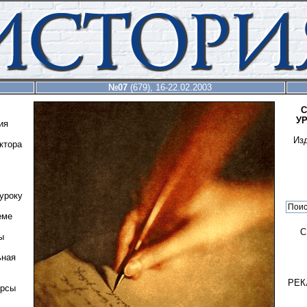
№07
(679), 16-22.02.2003
С
У
ия
Из
ктора
уроку
еме
С
ы
ьная
РЕК
урсы