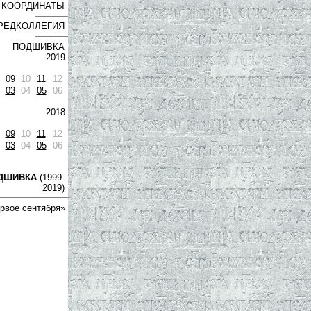
КООРДИНАТЫ
РЕДКОЛЛЕГИЯ
ПОДШИВКА
2019
09
10
11
12
03
04
05
06
2018
09
10
11
12
03
04
05
06
ДШИВКА
(1999-
2019)
рвое сентября
»