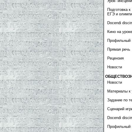
Урок- инсцен
Подготовка к
ЕГЭ и олимп
Docendi disci
Кино на урок
Профильный 
Прямая речь
Рецензия
Новости
ОБЩЕСТВОЗ
Новости
Материалы к 
Задание по т
Сценарий игр
Docendi disci
Профильный 