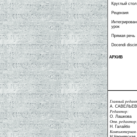
Круглый стол
Рецензия
Интегрирова
урок
Прямая речь
Docendi disci
АРХИВ
Главный редак
А. САВЕЛЬЕВ
Редактор:
О. Лашкова
Отв. редактор
Н. Галайбо
Компьютерная 
Н.Чернявская