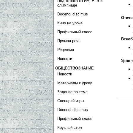
Подготовка к ГИА, ЕГЭ и
олимпиаде
Docendi discimus
Отече
Кино на уроке
Профильный класс
Всеоб
Прямая речь
Рецензия
Новости
Урок 
ОБЩЕСТВОЗНАНИЕ
Новости
Материалы к уроку
Задание по теме
Сценарий игры
Docendi discimus
Профильный класс
Круглый стол