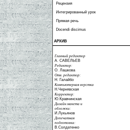
Рецензия
Интегрированный урок
Прямая речь
Docendi discimus
АРХИВ
Главный редактор
А. САВЕЛЬЕВ
Редактор:
О. Лашкова
Отв. редактор:
Н. Галайбо
Компьютерная верстка
Н.Чернявская
Корректор:
Ю.Кравчинская
Дизайн макета и
обложки:
И.Лукьянов
Допечатная
подготовка:
В.Солдатенко