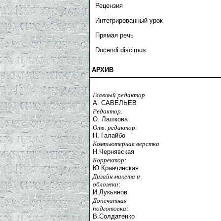
Рецензия
Интегрированный урок
Прямая речь
Docendi discimus
АРХИВ
Главный редактор
А. САВЕЛЬЕВ
Редактор:
О. Лашкова
Отв. редактор:
Н. Галайбо
Компьютерная верстка
Н.Чернявская
Корректор:
Ю.Кравчинская
Дизайн макета и
обложки:
И.Лукьянов
Допечатная
подготовка:
В.Солдатенко