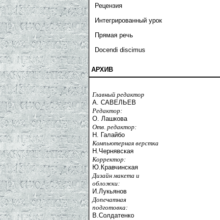
Рецензия
Интегрированный урок
Прямая речь
Docendi discimus
АРХИВ
Главный редактор
А. САВЕЛЬЕВ
Редактор:
О. Лашкова
Отв. редактор:
Н. Галайбо
Компьютерная верстка
Н.Чернявская
Корректор:
Ю.Кравчинская
Дизайн макета и
обложки:
И.Лукьянов
Допечатная
подготовка:
В.Солдатенко