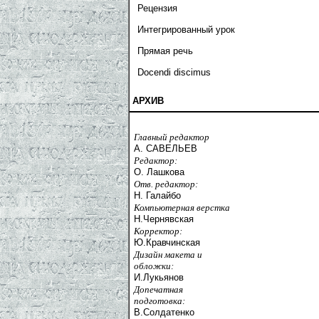
Рецензия
Интегрированный урок
Прямая речь
Docendi discimus
АРХИВ
Главный редактор
А. САВЕЛЬЕВ
Редактор:
О. Лашкова
Отв. редактор:
Н. Галайбо
Компьютерная верстка
Н.Чернявская
Корректор:
Ю.Кравчинская
Дизайн макета и
обложки:
И.Лукьянов
Допечатная
подготовка:
В.Солдатенко