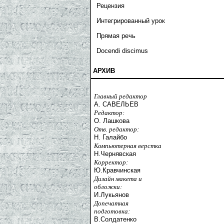
Рецензия
Интегрированный урок
Прямая речь
Docendi discimus
АРХИВ
Главный редактор
А. САВЕЛЬЕВ
Редактор:
О. Лашкова
Отв. редактор:
Н. Галайбо
Компьютерная верстка
Н.Чернявская
Корректор:
Ю.Кравчинская
Дизайн макета и
обложки:
И.Лукьянов
Допечатная
подготовка:
В.Солдатенко