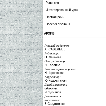
Рецензия
Интегрированный урок
Прямая речь
Docendi discimus
АРХИВ
Главный редактор
А. САВЕЛЬЕВ
Редактор:
О. Лашкова
Отв. редактор:
Н. Галайбо
Компьютерная верстка
Н.Чернявская
Корректор:
Ю.Кравчинская
Дизайн макета и
обложки:
И.Лукьянов
Допечатная
подготовка:
В.Солдатенко