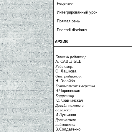
Рецензия
Интегрированный урок
Прямая речь
Docendi discimus
АРХИВ
Главный редактор
А. САВЕЛЬЕВ
Редактор:
О. Лашкова
Отв. редактор:
Н. Галайбо
Компьютерная верстка
Н.Чернявская
Корректор:
Ю.Кравчинская
Дизайн макета и
обложки:
И.Лукьянов
Допечатная
подготовка:
В.Солдатенко