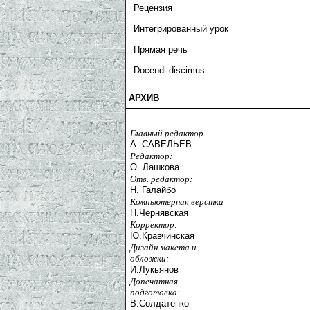
Рецензия
Интегрированный урок
Прямая речь
Docendi discimus
АРХИВ
Главный редактор
А. САВЕЛЬЕВ
Редактор:
О. Лашкова
Отв. редактор:
Н. Галайбо
Компьютерная верстка
Н.Чернявская
Корректор:
Ю.Кравчинская
Дизайн макета и
обложки:
И.Лукьянов
Допечатная
подготовка:
В.Солдатенко