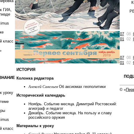
нировка
К
к ГИА,
Р
пиаде
cimus
ке
07
08
01
02
й класс
ь
07
08
01
02
ИСТОРИЯ
ПОД
ЗНАНИЕ
Колонка редактора
Алексей Савельев
Об аксиомах геополитики
© «
Перв
к уроку
Исторический календарь
 теме
Ноябрь. Событие месяца. Димитрий Ростовский:
агиограф и педагог
гры
Декабрь. Событие месяца. На пользу и славу
российского оружия
cimus
Материалы к уроку
й класс