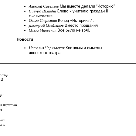
Алексей Савельев
Мы вместе делали “Историю”
Сигурд Шмидт
Слово к учителю граждан III
тысячелетия
Ольга Стрелова
Конец «Истории»? .
Дмитрий Олейников
Вместо прощания
Ольга Маевская
Всё было не зря!.
Новости
Наталья Чернявская
Костюмы и смыслы
японского театра
актор
ЕВ
р:
я верстка
я
кая
а и