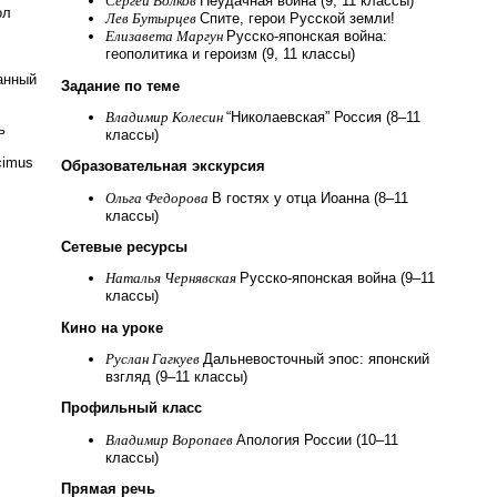
Сергей Волков
Неудачная война (9, 11 классы)
ол
Лев Бутырцев
Спите, герои Русской земли!
Елизавета Маргун
Русско-японская война:
геополитика и героизм (9, 11 классы)
анный
Задание по теме
Владимир Колесин
“Николаевская” Россия (8–11
ь
классы)
cimus
Образовательная экскурсия
Ольга Федорова
В гостях у отца Иоанна (8–11
классы)
Сетевые ресурсы
Наталья Чернявская
Русско-японская война (9–11
классы)
Кино на уроке
Руслан Гагкуев
Дальневосточный эпос: японский
взгляд (9–11 классы)
Профильный класс
Владимир Воропаев
Апология России (10–11
классы)
Прямая речь