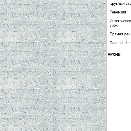
Круглый ст
Рецензия
Интегриров
урок
Прямая реч
Docendi dis
АРХИВ