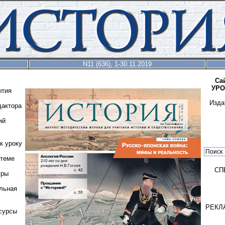
N11 (636), 1-30.11.2019
Са
УРО
ытия
Изда
дактора
ий
к уроку
 теме
СП
гры
льная
РЕКЛ
сурсы