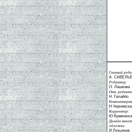
Главный ред
А. САВЕЛЬ
Редактор:
О. Лашкова
Отв. редакто
Н. Галайбо
Компьютерна
Н.Чернявска
Корректор:
Ю.Кравчинс
Дизайн макет
обложки:
И.Лукьянов