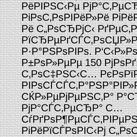
РёРІРЅС‹Рµ РјР°С‚РµС
РіРѕС‚РѕРІРёР»Рё РіРё
Рё С„РѕСЂРјС‹ РґРµС‚
РїСЂРµРґСЃС‚РѕСЏР»Р
Р·Р°РЅРѕРІРѕ. Р‘С‹Р»Р
Р±РѕР»РµРµ 150 РјРѕР
С‚РѕС‡РЅС‹С… РєРѕРї
РІРѕСЃСЃС‚Р°РЅР°РІР»
СЌР»РµРјРµРЅС‚Р° Р°С
РјР°СЃС‚РµСЂР° С…
СѓРґРѕР¶РµСЃС‚РІРµР
РіРёРїСЃРѕРІС‹Рј С„Рѕ