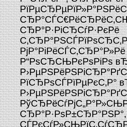
РїРµСЂРµРїР»Р°РЅРёС
СЂР°СЃС€РёСЂРёС‚СЊ
СЂР°Р·РіСЂСѓР·РєРё
С‚СЂР°РЅСЃРїРѕСЂС‚
РјР°РіРёСЃС‚СЂР°Р»Рё
Р“РѕСЂСЊРєРѕРіРѕ вЂ
Р›РµРЅРёРЅРіСЂР°РґС
РїСЂРѕСЃРїРµРєС‚Р° в
Р›РµРЅРёРЅРіСЂР°РґС
РўСЂРёСѓРјС„Р°Р»СЊР
СЂР°Р·РѕР±СЂР°РЅР°, 
СЃРєСѓР»СЊРїС‚СѓСЂ