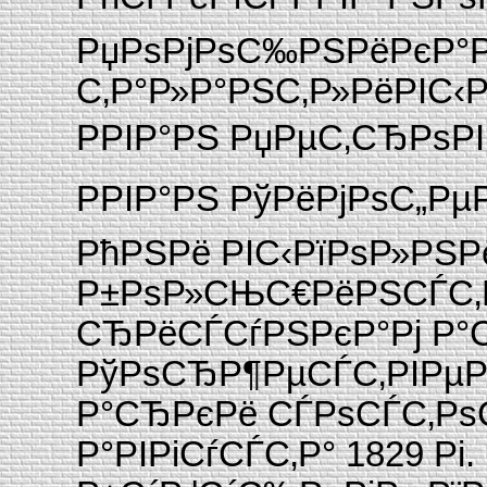
РџРѕРјРѕС‰РЅРёРєР°Рј
С‚Р°Р»Р°РЅС‚Р»РёРІС‹
РРІР°РЅ РџРµС‚СЂРѕРІ
РРІР°РЅ РўРёРјРѕС„Рµ
РћРЅРё РІС‹РїРѕР»РЅР
Р±РѕР»СЊС€РёРЅСЃС‚Р
СЂРёСЃСѓРЅРєР°Рј Р°
РўРѕСЂР¶РµСЃС‚РІРµР
Р°СЂРєРё СЃРѕСЃС‚Р
Р°РІРіСѓСЃС‚Р° 1829 Рі