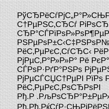
РўСЂРёСѓРјС„Р°Р»СЊ
С†РµРЅС‚СЂСѓ РіРѕСЂ
СЂР°СЃРїРѕР»РѕР¶РµР
РЅРµРѕР±С‹С‡РЅРѕР
РёС‚РµРєС‚СѓСЂС‹ РёР
РјРµС‚Р°Р»Р»Р° Рё РєР
СЃРѕР·РґР°РЅРѕ РјРµРЅ
РјРµСЃСЏС†РµРІ РїРѕ
РёС‚РµРєС‚РѕСЂРѕРІ
Рђ.Р .РљРѕСЂР°Р±РµР
Рђ.Рђ.РќСѓР·СЊРјРёРЅР