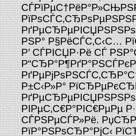
СЃРїРµС†РёР°Р»СЊРЅ
РїРѕСЃС‚СЂРѕРµРЅРЅР
РґРµСЂРµРІСЏРЅРЅРѕР
РЅР° Р§РёСЃС‚С‹С… Р
Р’ СЃРІСЏР·Рё СЃ РЅР°
Р“СЂР°Р¶РґР°РЅСЃРє
РґРµРјРѕРЅСЃС‚СЂР°С
Р±С‹Р»Р° РїСЂРµРєСЂ
РґРµСЂРµРІСЏРЅРЅРѕР
РІРµС‚С€Р°РІС€РµРµ Р
СЃРЅРµСЃР»Рё. РџСЂР
РїР°РЅРѕСЂР°РјС‹ РїС