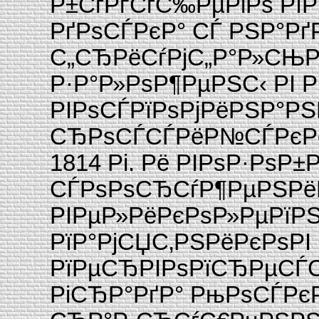
Р±СѓРґСѓС‰РµРіРѕ РїР
РґРѕСЃРєР° СЃ РЅР°Р
С„СЂРёСѓРјС„Р°Р»СЊР
Р·Р°Р»РѕР¶РµРЅС‹ РІ 
РІРѕСЃРїРѕРјРёРЅР°Р
СЂРѕСЃСЃРёР№СЃРєРё
1814 Рі. Рё РІРѕР·РѕР
СЃРѕРѕСЂСѓР¶РµРЅРё
РІРµР»РёРєРѕР»РµРїР
РїР°РјСЏС‚РЅРёРєРѕРІ
РїРµСЂРІРѕРїСЂРµСЃ
РіСЂР°РґР° РњРѕСЃРєР