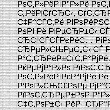
РѕС‚Р»РёРІР°Р»Рё Рѕ
С„РёРіСѓСЂС‹, СѓС‚С
С‡Р°СЃС‚Рё РІРѕРёРЅ
РѕРІ Рё РіРµСЂР±С‹ 
СЂСѓСЃСЃРєРёС… РіРѕ
СЂРµР»СЊРµС„С‹ СЃ Р
Р°С‚СЂРёР±СѓС‚Р°РјРё
РќРµРјР°Р»Рѕ РїРѕС‚
РѕС‚Р»РёРІРєР°РјРё Р
Р‘РѕР»СЊС€РѕРµ РјР°
РїРѕС‚СЂРµР±РѕРІР°Р»
С‡С‚РѕР±С‹ РёР· СЂР